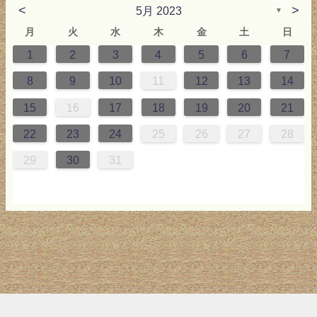
<
>
5月 2023
▼
月
火
水
木
金
土
日
1
2
3
4
5
6
7
2
3
4
4
0
0
3
2
2
3
0
3
2
0
3
4
4
0
3
0
2
2
0
3
2
0
2
4
0
1
1
1
1
1
8
9
10
11
12
13
14
9
5
6
0
5
8
1
8
1
7
5
7
0
6
8
6
9
9
5
8
0
6
5
7
0
6
9
7
0
6
8
1
1
7
0
5
7
9
5
6
9
5
7
0
6
9
7
6
9
1
7
15
16
17
18
19
20
21
6
2
3
7
2
5
8
5
8
4
2
4
7
3
5
3
6
6
2
5
7
3
2
4
7
3
6
4
7
3
5
8
8
4
7
2
4
6
2
3
6
2
4
7
3
6
4
3
6
8
4
22
23
24
25
26
27
28
9
0
9
1
9
0
0
9
0
9
0
1
0
1
9
1
9
9
0
1
0
1
29
30
31
トップ
サイト案内
お問い合わせ
サイトマップ
ランキング