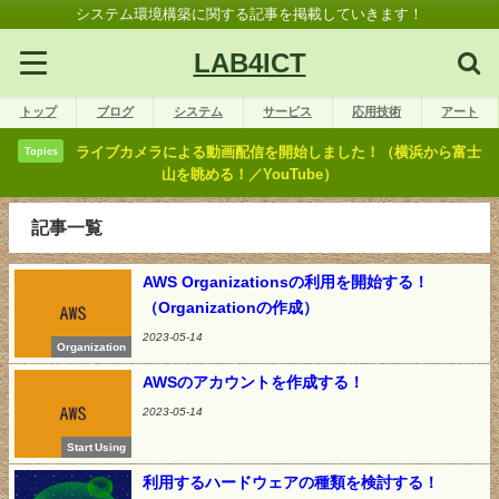
システム環境構築に関する記事を掲載していきます！
LAB4ICT
トップ
ブログ
システム
サービス
応用技術
アート
ライブカメラによる動画配信を開始しました！（横浜から富士
Topics
山を眺める！／YouTube）
記事一覧
AWS Organizationsの利用を開始する！
（Organizationの作成）
2023-05-14
Organization
AWSのアカウントを作成する！
2023-05-14
Start Using
利用するハードウェアの種類を検討する！