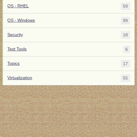
OS - RHEL
59
OS - Windows
99
Security
18
Test Tools
6
Topics
17
Virtualization
55