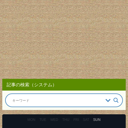
記事の検索（システム）
MON
TUE
WED
THU
FRI
SAT
SUN