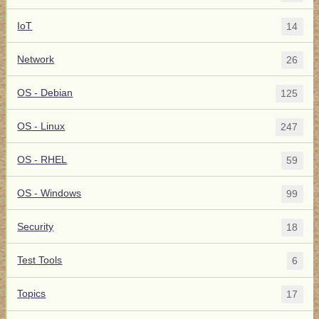
IoT
14
Network
26
OS - Debian
125
OS - Linux
247
OS - RHEL
59
OS - Windows
99
Security
18
Test Tools
6
Topics
17