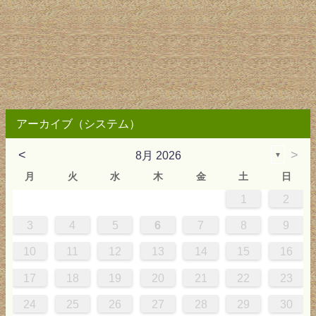
アーカイブ（システム）
<
>
8月 2026
▼
月
火
水
木
金
土
日
1
2
2
3
4
4
0
0
3
4
2
2
3
0
3
2
0
3
4
4
0
3
0
2
2
0
3
2
0
2
4
0
1
1
1
1
1
3
4
5
6
7
8
9
9
5
6
0
5
8
1
8
1
7
5
7
0
6
8
1
6
9
9
5
8
0
6
5
7
0
6
9
7
0
6
8
1
1
7
0
5
7
9
5
6
9
5
7
0
6
9
7
6
9
1
7
10
11
12
13
14
15
16
6
2
3
7
2
5
8
5
8
4
2
4
7
3
5
8
3
6
6
2
5
7
3
2
4
7
3
6
4
7
3
5
8
8
4
7
2
4
6
2
3
6
2
4
7
3
6
4
3
6
8
4
17
18
19
20
21
22
23
9
0
9
1
9
0
0
9
0
9
0
1
0
1
9
1
9
9
0
1
0
1
24
25
26
27
28
29
30