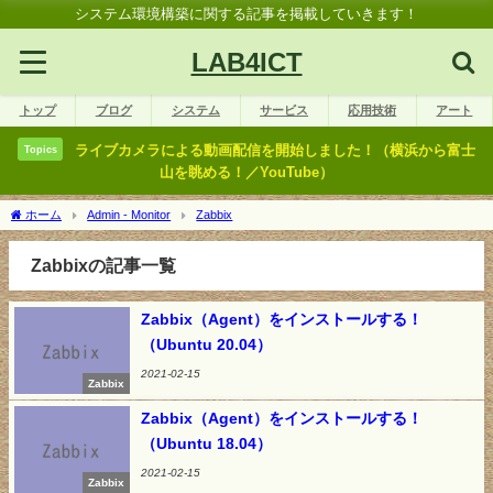
システム環境構築に関する記事を掲載していきます！
LAB4ICT
トップ
ブログ
システム
サービス
応用技術
アート
ライブカメラによる動画配信を開始しました！（横浜から富士
Topics
山を眺める！／YouTube）
ホーム
Admin - Monitor
Zabbix
Zabbixの記事一覧
Zabbix（Agent）をインストールする！
（Ubuntu 20.04）
2021-02-15
Zabbix
Zabbix（Agent）をインストールする！
（Ubuntu 18.04）
2021-02-15
Zabbix