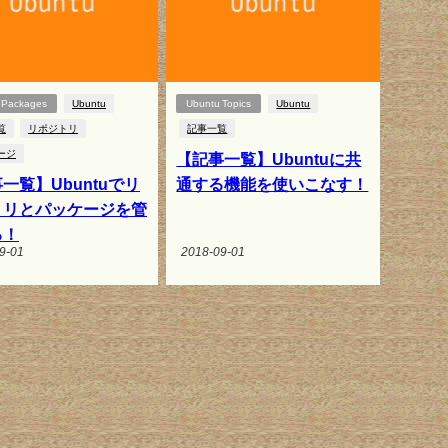
 Packages
Ubuntu
Ubuntu Topics
Ubuntu
覧
リポジトリ
記事一覧
ージ
【記事一覧】Ubuntuに共
一覧】Ubuntuでリ
通する機能を使いこなす！
トリとパッケージを管
る！
9-01
2018-09-01