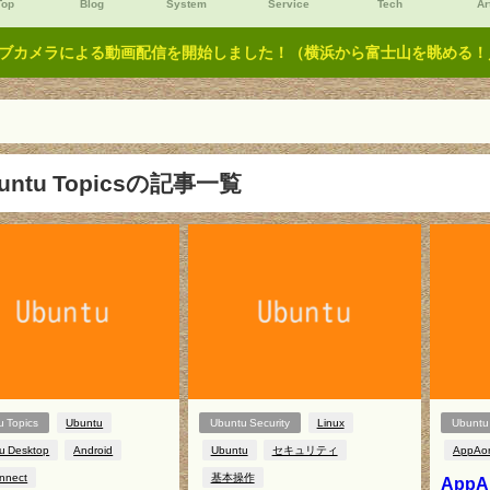
Top
Blog
System
Service
Tech
Ar
ブカメラによる動画配信を開始しました！（横浜から富士山を眺める！／Y
untu Topicsの記事一覧
u Topics
Ubuntu
Ubuntu Security
Linux
Ubuntu 
u Desktop
Android
Ubuntu
セキュリティ
AppAo
nnect
基本操作
App