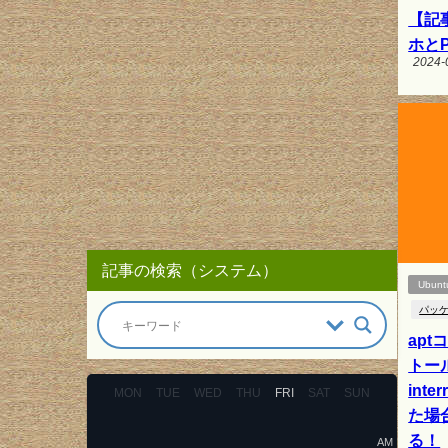
【記事
ホと
2024-
記事の検索（システム）
Ubunt
パッ
ap
トール
int
MON
TUE
WED
THU
FRI
SAT
SUN
た場
る！
AM