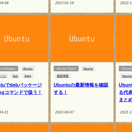
04-08
2023-01-19
2022-1
u Packages
Ubuntu
Ubuntu Topics
Ubuntu
Ubuntu 
ケージ
deb
dpkg
最新情報
Ubuntu
ntuでdebパッケージ
Ubuntuの最新情報を確認
Ubun
pkgコマンドで扱う！
する！
る代
まと
04-21
2022-04-07
2021-1