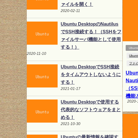
ァイルを開く！
2020-02-11
Ubuntu DesktopのNautilus
でSSH接続する！（SSHをフ
ァイルサーバ機能として使用
する！）
Ubunt
2020-11-10
Ubunt
ファ
Ubuntu DesktopでSSH接続
Ubun
をタイムアウトしないように
Nau
する！
（S
2021-01-17
機能
Ubuntu Desktopで使用する
2020-
代表的なソフトウェアをまと
める！
2021-10-30
Ubuntuの最新情報を確認す