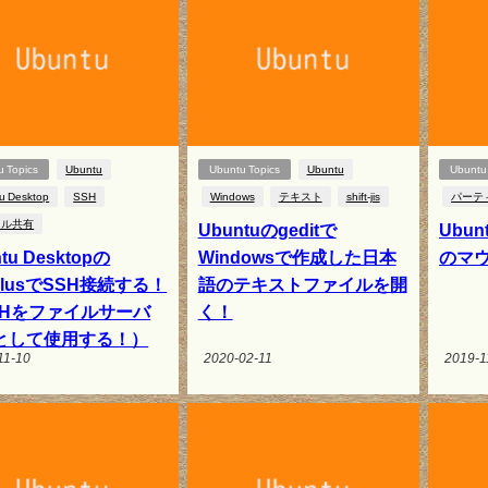
u Topics
Ubuntu
Ubuntu Topics
Ubuntu
Ubuntu 
u Desktop
SSH
Windows
テキスト
shift-jis
パーテ
イル共有
Ubuntuのgeditで
Ubu
tu Desktopの
Windowsで作成した日本
のマ
tilusでSSH接続する！
語のテキストファイルを開
SHをファイルサーバ
く！
として使用する！）
11-10
2020-02-11
2019-1