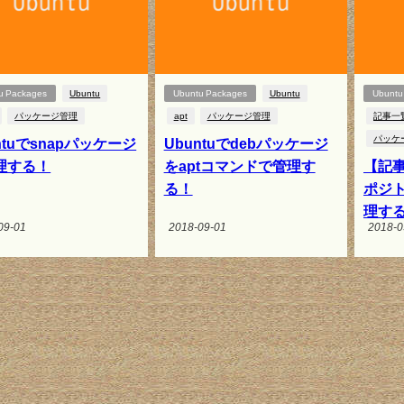
u Packages
Ubuntu
Ubuntu Packages
Ubuntu
Ubuntu
パッケージ管理
apt
パッケージ管理
記事一
パッケ
ntuでsnapパッケージ
Ubuntuでdebパッケージ
理する！
をaptコマンドで管理す
【記事
る！
ポジ
理す
09-01
2018-09-01
2018-0