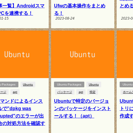
一覧】Androidスマ
Ufwの基本操作をまとめ
とめ
PCを連携する！
る！
01-15
2023-08-24
2023-0
u Packages
Ubuntu
Ubuntu Packages
Ubuntu
Ubuntu 
ケージ
apt
パッケージ
apt
特定
ホーム
tコマンドによるインス
Ubuntuで特定のバージョ
Ubu
で"dpkg was
ンのパッケージをインスト
トリに
errupted"のエラーが出
ールする！（apt）
作成
合の対処方法を確認す