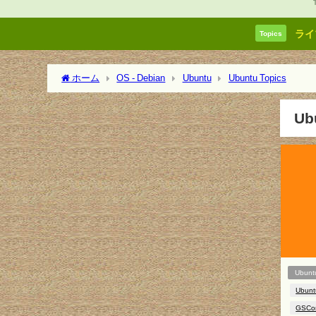
ライ
Topics
ホーム
OS - Debian
Ubuntu
Ubuntu Topics
Ub
Ubunt
Ubunt
GSCo