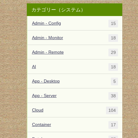
カテゴリー（システム）
Admin - Config
15
Admin - Monitor
18
Admin - Remote
29
AI
18
App - Desktop
5
App - Server
38
Cloud
104
Container
17