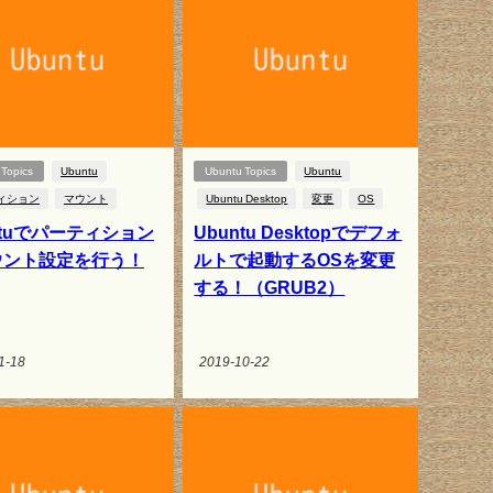
Topics
Ubuntu
Ubuntu Topics
Ubuntu
ィション
マウント
Ubuntu Desktop
変更
OS
ntuでパーティション
Ubuntu Desktopでデフォ
ウント設定を行う！
ルトで起動するOSを変更
する！（GRUB2）
1-18
2019-10-22