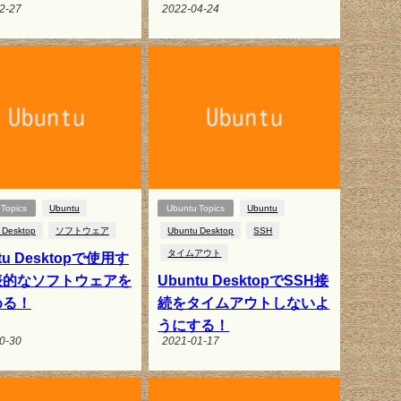
2-27
2022-04-24
Topics
Ubuntu
Ubuntu Topics
Ubuntu
 Desktop
ソフトウェア
Ubuntu Desktop
SSH
タイムアウト
tu Desktopで使用す
表的なソフトウェアを
Ubuntu DesktopでSSH接
める！
続をタイムアウトしないよ
うにする！
0-30
2021-01-17