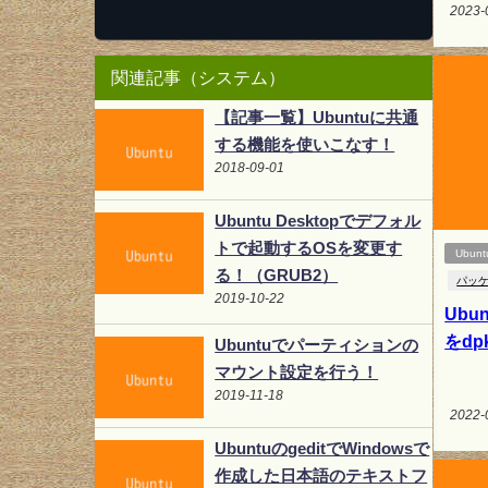
2023-
関連記事（システム）
【記事一覧】Ubuntuに共通
する機能を使いこなす！
2018-09-01
Ubuntu Desktopでデフォル
トで起動するOSを変更す
Ubunt
る！（GRUB2）
パッ
2019-10-22
Ubu
をd
Ubuntuでパーティションの
マウント設定を行う！
2019-11-18
2022-
UbuntuのgeditでWindowsで
作成した日本語のテキストフ