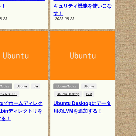
る！
キュリティ機能を使いこな
す！
8-23
2023-08-23
Topics
Ubuntu
bin
Ubuntu Topics
Ubuntu
ディレクトリ
Ubuntu Desktop
LVM
ntuでホームディレク
Ubuntu Desktopにデータ
binディレクトリを
用のLVMを追加する！
する！