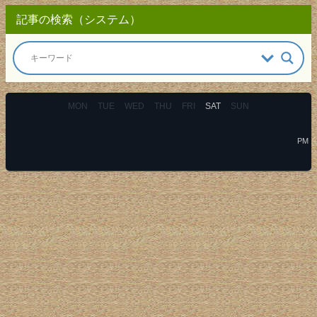
記事の検索（システム）
MON
TUE
WED
THU
FRI
SAT
SUN
PM