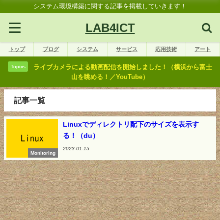
システム環境構築に関する記事を掲載していきます！
LAB4ICT
トップ
ブログ
システム
サービス
応用技術
アート
ライブカメラによる動画配信を開始しました！（横浜から富士
Topics
山を眺める！／YouTube）
記事一覧
Linuxでディレクトリ配下のサイズを表示す
る！（du）
2023-01-15
Monitoring