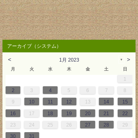
アーカイブ（システム）
<
>
1月 2023
▼
月
火
水
木
金
土
日
1
2
3
4
4
0
0
3
4
2
2
3
0
3
2
0
3
4
4
0
3
0
2
2
0
3
2
0
2
4
0
1
1
1
1
1
2
3
4
5
6
7
8
9
5
6
0
5
8
1
8
1
7
5
7
0
6
8
1
6
9
9
8
0
6
5
7
0
6
9
7
0
6
8
1
1
7
0
5
7
9
5
6
9
5
7
0
6
9
7
6
9
1
7
9
10
11
12
13
14
15
6
2
3
7
2
5
8
5
8
4
2
4
7
3
5
8
3
6
6
5
7
3
2
4
7
3
6
4
7
3
5
8
8
4
7
2
4
6
2
3
6
2
4
7
3
6
4
3
6
8
4
16
17
18
19
20
21
22
9
0
9
1
9
0
0
0
9
0
1
0
1
9
1
9
9
0
1
0
1
23
24
25
26
27
28
29
30
31