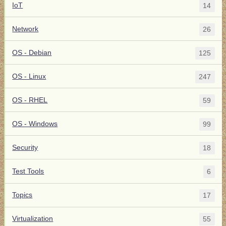
IoT
14
Network
26
OS - Debian
125
OS - Linux
247
OS - RHEL
59
OS - Windows
99
Security
18
Test Tools
6
Topics
17
Virtualization
55