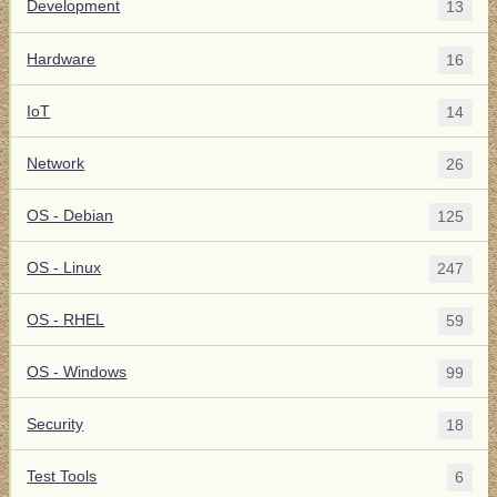
Development
13
Hardware
16
IoT
14
Network
26
OS - Debian
125
OS - Linux
247
OS - RHEL
59
OS - Windows
99
Security
18
Test Tools
6