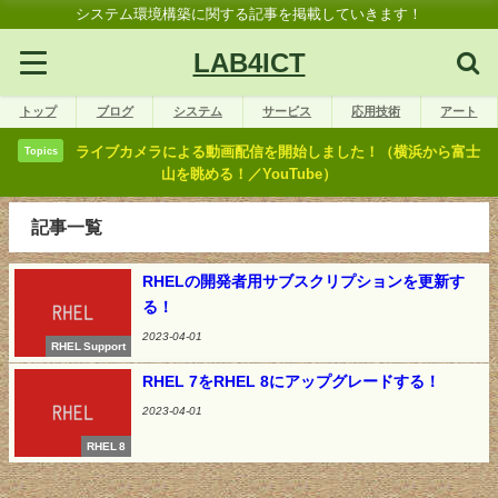
システム環境構築に関する記事を掲載していきます！
LAB4ICT
トップ
ブログ
システム
サービス
応用技術
アート
ライブカメラによる動画配信を開始しました！（横浜から富士
Topics
山を眺める！／YouTube）
記事一覧
RHELの開発者用サブスクリプションを更新す
る！
2023-04-01
RHEL Support
RHEL 7をRHEL 8にアップグレードする！
2023-04-01
RHEL 8