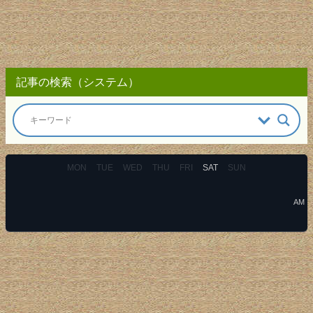
記事の検索（システム）
MON
TUE
WED
THU
FRI
SAT
SUN
AM