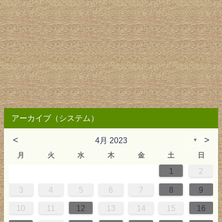
アーカイブ（システム）
<
>
4月 2023
▼
月
火
水
木
金
土
日
1
2
2
3
4
4
0
0
3
4
2
2
3
0
3
2
0
3
4
4
0
3
0
2
2
0
3
2
0
2
4
0
1
1
1
1
1
3
4
5
6
7
8
9
9
5
6
0
5
8
1
8
1
7
5
7
0
6
8
1
9
9
5
8
0
6
5
7
0
6
9
7
0
6
8
1
1
7
0
5
7
9
5
6
9
5
7
0
6
9
7
6
9
1
7
10
11
12
13
14
15
16