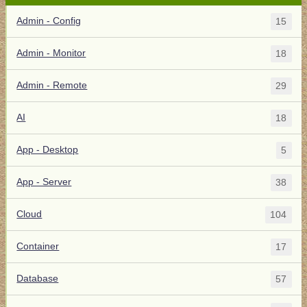
Admin - Config
15
Admin - Monitor
18
Admin - Remote
29
AI
18
App - Desktop
5
App - Server
38
Cloud
104
Container
17
Database
57