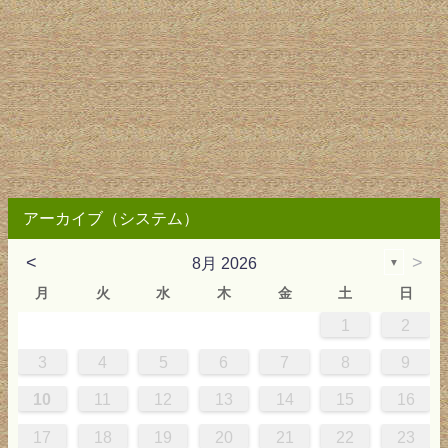
アーカイブ（システム）
<
>
8月 2026
▼
月
火
水
木
金
土
日
1
2
2
3
4
4
0
0
3
4
2
2
3
0
3
2
0
3
4
4
0
3
0
2
2
0
3
2
0
2
4
0
1
1
1
1
1
3
4
5
6
7
8
9
9
5
6
0
5
8
1
8
1
7
5
7
0
6
8
1
6
9
9
5
8
0
6
5
7
0
6
9
7
0
6
8
1
1
7
0
5
7
9
5
6
9
5
7
0
6
9
7
6
9
1
7
10
11
12
13
14
15
16
6
2
3
7
2
5
8
5
8
4
2
4
7
3
5
8
3
6
6
2
5
7
3
2
4
7
3
6
4
7
3
5
8
8
4
7
2
4
6
2
3
6
2
4
7
3
6
4
3
6
8
4
17
18
19
20
21
22
23