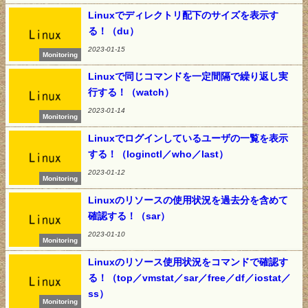
Linuxでディレクトリ配下のサイズを表示す
る！（du）
2023-01-15
Monitoring
Linuxで同じコマンドを一定間隔で繰り返し実
行する！（watch）
2023-01-14
Monitoring
Linuxでログインしているユーザの一覧を表示
する！（loginctl／who／last）
2023-01-12
Monitoring
Linuxのリソースの使用状況を過去分を含めて
確認する！（sar）
2023-01-10
Monitoring
Linuxのリソース使用状況をコマンドで確認す
る！（top／vmstat／sar／free／df／iostat／
ss）
Monitoring