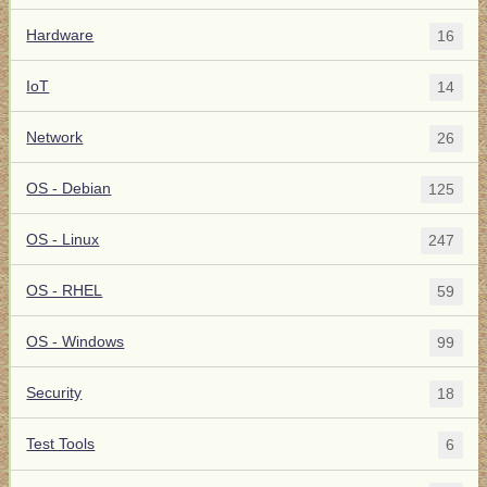
Hardware
16
IoT
14
Network
26
OS - Debian
125
OS - Linux
247
OS - RHEL
59
OS - Windows
99
Security
18
Test Tools
6