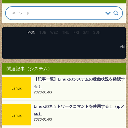
MON
TUE
WED
THU
FRI
SAT
SUN
AM
関連記事（システム）
【記事一覧】Linuxのシステムの稼働状況を確認す
る！
2020-01-03
Linuxのネットワークコマンドを使用する！（ip／
ss）
2020-01-03