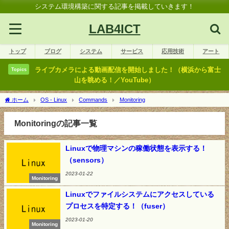
システム環境構築に関する記事を掲載していきます！
LAB4ICT
トップ
ブログ
システム
サービス
応用技術
アート
ライブカメラによる動画配信を開始しました！（横浜から富士
Topics
山を眺める！／YouTube）
ホーム
OS - Linux
Commands
Monitoring
Monitoringの記事一覧
Linuxで物理マシンの稼働状態を表示する！
（sensors）
2023-01-22
Monitoring
Linuxでファイルシステムにアクセスしている
プロセスを特定する！（fuser）
2023-01-20
Monitoring