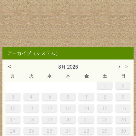
アーカイブ（システム）
<
>
8月 2026
▼
月
火
水
木
金
土
日
1
2
2
3
4
4
0
0
3
4
2
2
3
0
3
2
0
3
4
4
0
3
0
2
2
0
3
2
0
2
4
0
1
1
1
1
1
3
4
5
6
7
8
9
9
5
6
0
5
8
1
8
1
7
5
7
0
6
8
1
6
9
9
5
8
0
6
5
7
0
6
9
7
0
6
8
1
1
7
0
5
7
9
5
6
9
5
7
0
6
9
7
6
9
1
7
10
11
12
13
14
15
16
6
2
3
7
2
5
8
5
8
4
2
4
7
3
5
8
3
6
6
2
5
7
3
2
4
7
3
6
4
7
3
5
8
8
4
7
2
4
6
2
3
6
2
4
7
3
6
4
3
6
8
4
17
18
19
20
21
22
23
9
0
9
1
9
0
0
9
0
9
0
1
0
1
9
1
9
9
0
1
0
1
24
25
26
27
28
29
30