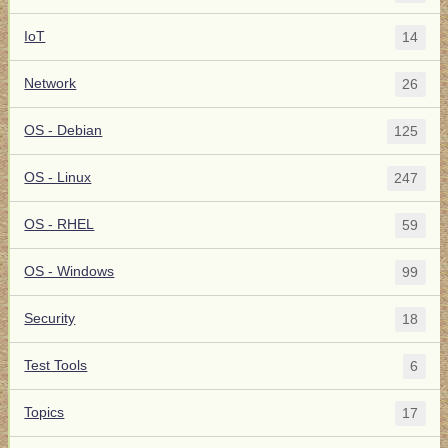
IoT
14
Network
26
OS - Debian
125
OS - Linux
247
OS - RHEL
59
OS - Windows
99
Security
18
Test Tools
6
Topics
17