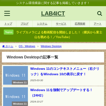
システム環境構築に関する記事を掲載していきます！
LAB4ICT
トップ
ブログ
システム
サービス
応用技術
アート
ライブカメラによる動画配信を開始しました！（横浜から富士
Topics
山を眺める！／YouTube）
ホーム
OS - Windows
Windows Desktop
Windows Desktopの記事一覧
Windows 11のコンテキストメニュー（右クリ
ック）をWindows 10の表示に戻す！
2025-03-30
Windows 11
Windows 11を強制でアップデートする！
（24H2）
2024-10-27
Windows 11