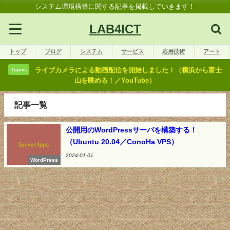
システム環境構築に関する記事を掲載していきます！
LAB4ICT
トップ
ブログ
システム
サービス
応用技術
アート
ライブカメラによる動画配信を開始しました！（横浜から富士
Topics
山を眺める！／YouTube）
記事一覧
公開用のWordPressサーバを構築する！
（Ubuntu 20.04／ConoHa VPS）
2024-01-01
WordPress