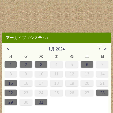
アーカイブ（システム）
<
>
1月 2024
▼
月
火
水
木
金
土
日
1
2
3
4
5
6
7
2
3
4
0
0
3
4
2
2
3
0
3
2
0
3
4
4
0
3
0
2
2
0
3
2
0
2
4
0
1
1
1
1
1
8
9
10
11
12
13
14
9
5
6
0
5
8
1
8
7
5
7
0
6
8
1
6
9
9
5
8
0
6
5
7
0
6
9
7
0
6
8
1
1
7
0
5
7
9
5
6
9
5
7
0
6
9
7
6
9
1
7
15
16
17
18
19
20
21
6
2
3
7
2
5
8
5
4
2
4
7
3
5
8
3
6
6
2
5
7
3
2
4
7
3
6
4
7
3
5
8
8
4
7
2
4
6
2
3
6
2
4
7
3
6
4
3
6
8
4
22
23
24
25
26
27
28
9
0
9
1
9
0
0
9
0
9
0
1
0
1
9
1
9
9
0
1
0
1
29
30
31