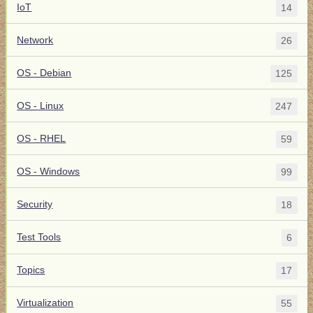
IoT
14
Network
26
OS - Debian
125
OS - Linux
247
OS - RHEL
59
OS - Windows
99
Security
18
Test Tools
6
Topics
17
Virtualization
55