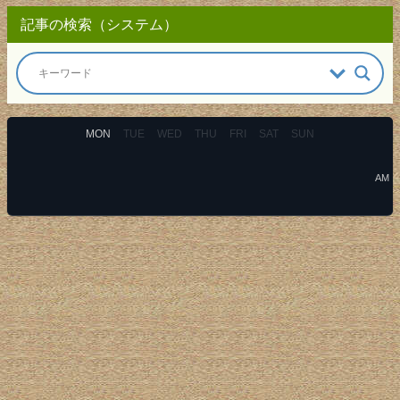
記事の検索（システム）
MON
TUE
WED
THU
FRI
SAT
SUN
AM