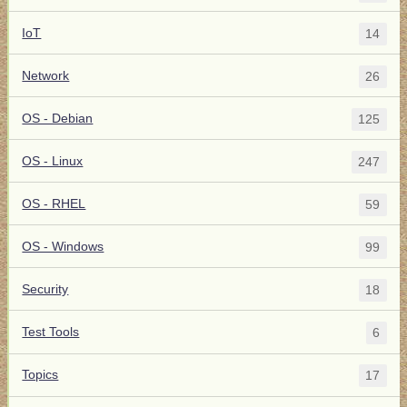
IoT
14
Network
26
OS - Debian
125
OS - Linux
247
OS - RHEL
59
OS - Windows
99
Security
18
Test Tools
6
Topics
17