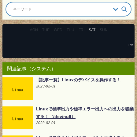
MON
TUE
WED
THU
FRI
SAT
SUN
PM
関連記事（システム）
【記事一覧】Linuxのデバイスを操作する！
2023-02-01
Linuxで標準出力や標準エラー出力への出力を破棄
する！（/dev/null）
2023-02-01