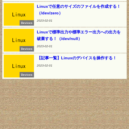
Linuxで任意のサイズのファイルを作成する！
（/dev/zero）
2023-02-01
Devices
Linuxで標準出力や標準エラー出力への出力を
破棄する！（/dev/null）
2023-02-01
Devices
【記事一覧】Linuxのデバイスを操作する！
2023-02-01
Devices