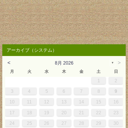
アーカイブ（システム）
<
>
8月 2026
▼
月
火
水
木
金
土
日
1
2
2
3
4
4
0
0
3
4
2
2
3
0
3
2
0
3
4
4
0
3
0
2
2
0
3
2
0
2
4
0
1
1
1
1
1
3
4
5
6
7
8
9
9
5
6
0
5
8
1
8
1
7
5
7
0
6
8
1
6
9
9
5
8
0
6
5
7
0
6
9
7
0
6
8
1
1
7
0
5
7
9
5
6
9
5
7
0
6
9
7
6
9
1
7
10
11
12
13
14
15
16
6
2
3
7
2
5
8
5
8
4
2
4
7
3
5
8
3
6
6
2
5
7
3
2
4
7
3
6
4
7
3
5
8
8
4
7
2
4
6
2
3
6
2
4
7
3
6
4
3
6
8
4
17
18
19
20
21
22
23
9
0
9
1
9
0
0
9
0
9
0
1
0
1
9
1
9
9
0
1
0
1
24
25
26
27
28
29
30