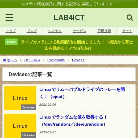
システム環境構築に関する記事を掲載していきます！
LAB4ICT
トップ
ブログ
システム
サービス
応用技術
アート
ライブカメラによる動画配信を開始しました！（横浜から富士
Topics
山を眺める！／YouTube）
ホーム
OS - Linux
Commands
Devices
Devicesの記事一覧
Linuxでリムーバブルドライブのトレーを開
く！（eject）
2023-02-06
Devices
Linuxでランダムな値を取得する！
（/dev/random／/dev/urandom）
2023-02-01
Devices