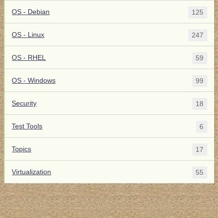
OS - Debian
125
OS - Linux
247
OS - RHEL
59
OS - Windows
99
Security
18
Test Tools
6
Topics
17
Virtualization
55