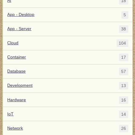
AI
18
App - Desktop
5
App - Server
38
Cloud
104
Container
17
Database
57
Development
13
Hardware
16
IoT
14
Network
26