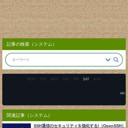
記事の検索（システム）
MON
TUE
WED
THU
FRI
SAT
SUN
AM
関連記事（システム）
SSH通信のセキュリティを強化する!（OpenSSH）