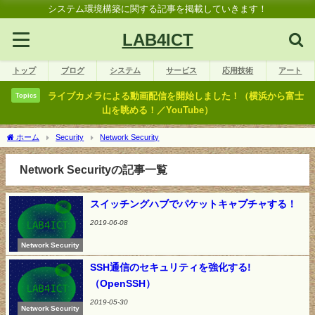
システム環境構築に関する記事を掲載していきます！
LAB4ICT
トップ
ブログ
システム
サービス
応用技術
アート
ライブカメラによる動画配信を開始しました！（横浜から富士
Topics
山を眺める！／YouTube）
ホーム
Security
Network Security
Network Securityの記事一覧
スイッチングハブでパケットキャプチャする！
2019-06-08
Network Security
SSH通信のセキュリティを強化する!
（OpenSSH）
2019-05-30
Network Security