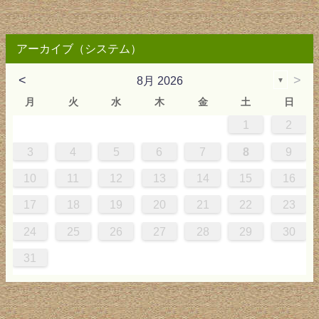
アーカイブ（システム）
<
>
8月 2026
▼
月
火
水
木
金
土
日
1
2
2
3
4
4
0
0
3
4
2
2
3
0
3
2
0
3
4
4
0
3
0
2
2
0
3
2
0
2
4
0
1
1
1
1
1
3
4
5
6
7
8
9
9
5
6
0
5
8
1
8
1
7
5
7
0
6
8
1
6
9
9
5
8
0
6
5
7
0
6
9
7
0
6
8
1
1
7
0
5
7
9
5
6
9
5
7
0
6
9
7
6
9
1
7
10
11
12
13
14
15
16
6
2
3
7
2
5
8
5
8
4
2
4
7
3
5
8
3
6
6
2
5
7
3
2
4
7
3
6
4
7
3
5
8
8
4
7
2
4
6
2
3
6
2
4
7
3
6
4
3
6
8
4
17
18
19
20
21
22
23
9
0
9
1
9
0
0
9
0
9
0
1
0
1
9
1
9
9
0
1
0
1
24
25
26
27
28
29
30
31