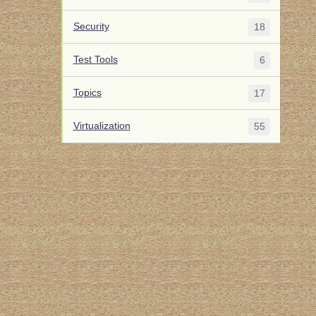
Security
18
Test Tools
6
Topics
17
Virtualization
55