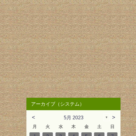
アーカイブ（システム）
<
>
5月 2023
▼
月
火
水
木
金
土
日