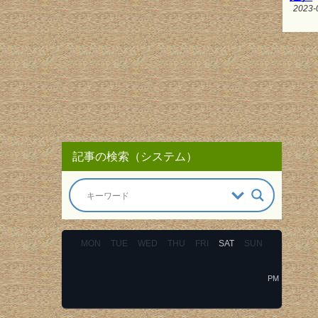
2023-
記事の検索（システム）
MON
TUE
WED
THU
FRI
SAT
SUN
PM