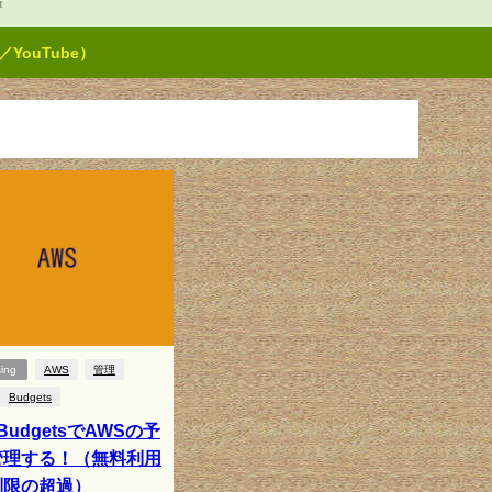
t
ouTube）
sing
AWS
管理
Budgets
BudgetsでAWSの予
管理する！（無料利用
制限の超過）