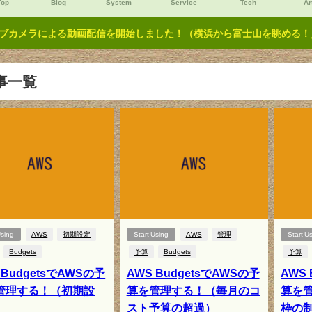
Top
Blog
System
Service
Tech
Ar
ブカメラによる動画配信を開始しました！（横浜から富士山を眺める！／Y
事一覧
Using
AWS
初期設定
Start Using
AWS
管理
Start U
Budgets
予算
Budgets
予算
 BudgetsでAWSの予
AWS BudgetsでAWSの予
AWS 
管理する！（初期設
算を管理する！（毎月のコ
算を
スト予算の超過）
枠の