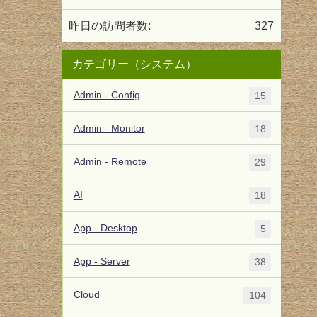
昨日の訪問者数:
327
カテゴリー（システム）
Admin - Config
15
Admin - Monitor
18
Admin - Remote
29
AI
18
App - Desktop
5
App - Server
38
Cloud
104