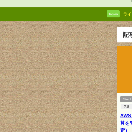
ライ
Topics
記
Start 
予算
AWS
算を
定）