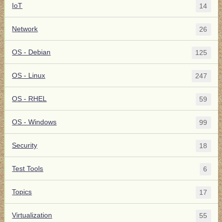
IoT
14
Network
26
OS - Debian
125
OS - Linux
247
OS - RHEL
59
OS - Windows
99
Security
18
Test Tools
6
Topics
17
Virtualization
55