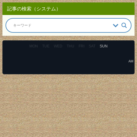
記事の検索（システム）
MON
TUE
WED
THU
FRI
SAT
SUN
AM