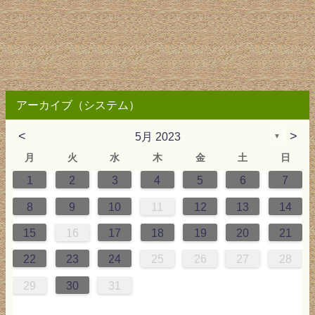
アーカイブ（システム）
<
>
5月 2023
▼
月
火
水
木
金
土
日
1
2
3
4
5
6
7
2
3
4
4
0
0
3
2
2
3
0
3
2
0
3
4
4
0
3
0
2
2
0
3
2
0
2
4
0
1
1
1
1
1
8
9
10
11
12
13
14
9
5
6
0
5
8
1
8
1
7
5
7
0
6
8
6
9
9
5
8
0
6
5
7
0
6
9
7
0
6
8
1
1
7
0
5
7
9
5
6
9
5
7
0
6
9
7
6
9
1
7
15
16
17
18
19
20
21
6
2
3
7
2
5
8
5
8
4
2
4
7
3
5
3
6
6
2
5
7
3
2
4
7
3
6
4
7
3
5
8
8
4
7
2
4
6
2
3
6
2
4
7
3
6
4
3
6
8
4
22
23
24
25
26
27
28
9
0
9
1
9
0
0
9
0
9
0
1
0
1
9
1
9
9
0
1
0
1
29
30
31