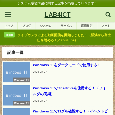
システム環境構築に関する記事を掲載していきます！
LAB4ICT
トップ
ブログ
システム
サービス
応用技術
アート
ライブカメラによる動画配信を開始しました！（横浜から富士
Topics
山を眺める！／YouTube）
記事一覧
Windows 11をダークモードで使用する！
2023-05-04
Windows 11
Windows 11でOneDriveを使用する！（フォ
ルダの同期）
2023-05-04
Windows 11
Windows 11でログを確認する！（イベントビ