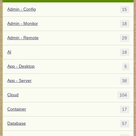
Admin - Config
15
Admin - Monitor
18
Admin - Remote
29
AI
18
App - Desktop
5
App - Server
38
Cloud
104
Container
17
Database
57