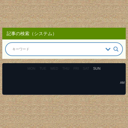
記事の検索（システム）
MON
TUE
WED
THU
FRI
SAT
SUN
AM