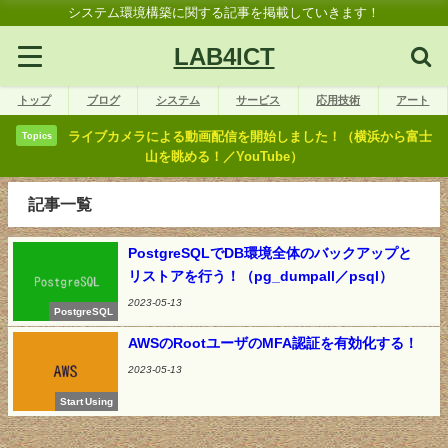
システム環境構築に関する記事を掲載していきます！
LAB4ICT
トップ
ブログ
システム
サービス
応用技術
アート
ライブカメラによる動画配信を開始しました！（横浜から富士
Topics
山を眺める！／YouTube）
記事一覧
PostgreSQLでDB環境全体のバックアップと
リストアを行う！（pg_dumpall／psql）
2023-05-13
PostgreSQL
AWSのRootユーザのMFA認証を有効化する！
2023-05-13
Start Using