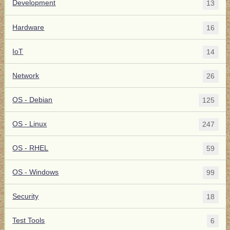
Development
13
Hardware
16
IoT
14
Network
26
OS - Debian
125
OS - Linux
247
OS - RHEL
59
OS - Windows
99
Security
18
Test Tools
6