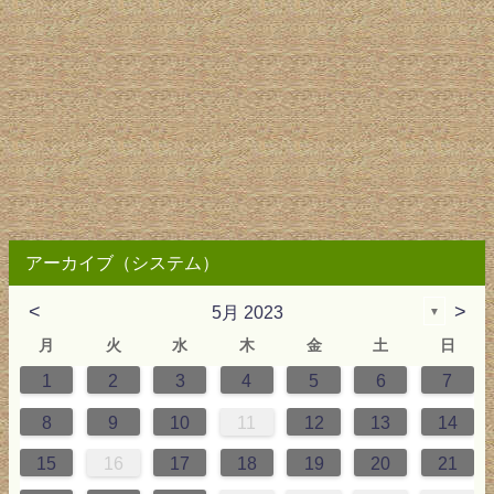
アーカイブ（システム）
<
>
5月 2023
▼
月
火
水
木
金
土
日
1
2
3
4
5
6
7
2
3
4
4
0
0
3
2
2
3
0
3
2
0
3
4
4
0
3
0
2
2
0
3
2
0
2
4
0
1
1
1
1
1
8
9
10
11
12
13
14
9
5
6
0
5
8
1
8
1
7
5
7
0
6
8
6
9
9
5
8
0
6
5
7
0
6
9
7
0
6
8
1
1
7
0
5
7
9
5
6
9
5
7
0
6
9
7
6
9
1
7
15
16
17
18
19
20
21