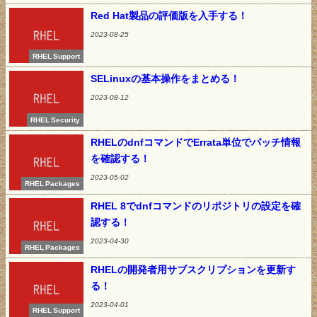
Red Hat製品の評価版を入手する！
2023-08-25
RHEL Support
SELinuxの基本操作をまとめる！
2023-08-12
RHEL Security
RHELのdnfコマンドでErrata単位でパッチ情報
を確認する！
2023-05-02
RHEL Packages
RHEL 8でdnfコマンドのリポジトリの設定を確
認する！
2023-04-30
RHEL Packages
RHELの開発者用サブスクリプションを更新す
る！
2023-04-01
RHEL Support