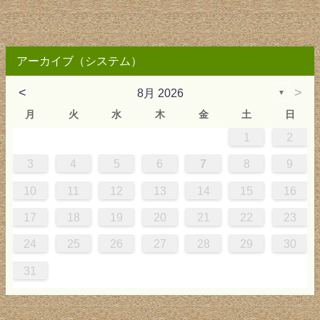
アーカイブ（システム）
<
>
8月 2026
▼
月
火
水
木
金
土
日
1
2
2
3
4
4
0
0
3
4
2
2
3
0
3
2
0
3
4
4
0
3
0
2
2
0
3
2
0
2
4
0
1
1
1
1
1
3
4
5
6
7
8
9
9
5
6
0
5
8
1
8
1
7
5
7
0
6
8
1
6
9
9
5
8
0
6
5
7
0
6
9
7
0
6
8
1
1
7
0
5
7
9
5
6
9
5
7
0
6
9
7
6
9
1
7
10
11
12
13
14
15
16
6
2
3
7
2
5
8
5
8
4
2
4
7
3
5
8
3
6
6
2
5
7
3
2
4
7
3
6
4
7
3
5
8
8
4
7
2
4
6
2
3
6
2
4
7
3
6
4
3
6
8
4
17
18
19
20
21
22
23
9
0
9
1
9
0
0
9
0
9
0
1
0
1
9
1
9
9
0
1
0
1
24
25
26
27
28
29
30
31