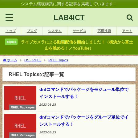
システム環境構築に関する記事を掲載していきます！
LAB4ICT
トップ
ブログ
システム
サービス
応用技術
アート
ライブカメラによる動画配信を開始しました！（横浜から富士
Topics
山を眺める！／YouTube）
ホーム
OS - RHEL
RHEL Topics
RHEL Topicsの記事一覧
dnfコマンドでパッケージをモジュール単位で
インストールする！
2023-08-25
RHEL Packages
dnfコマンドでパッケージをグループ単位でイ
ンストールする！
2023-08-25
RHEL Packages