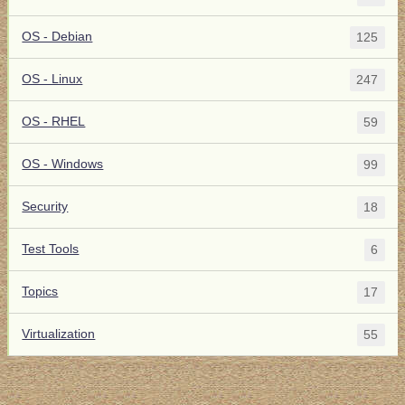
OS - Debian
125
OS - Linux
247
OS - RHEL
59
OS - Windows
99
Security
18
Test Tools
6
Topics
17
Virtualization
55