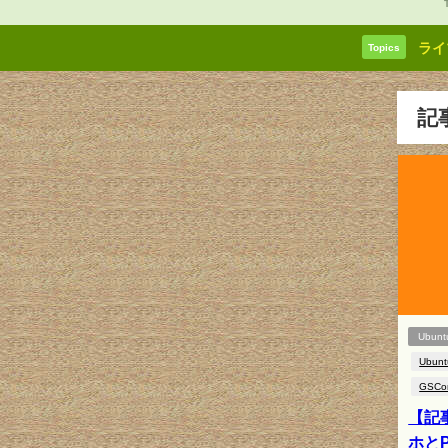
ライ
Topics
記
Ubunt
Ubunt
GSCo
【記事
ホと