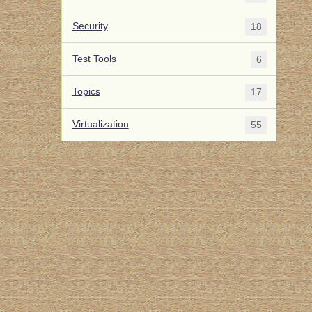
Security
18
Test Tools
6
Topics
17
Virtualization
55