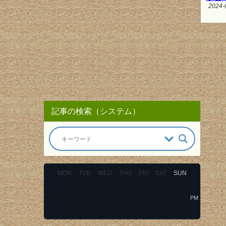
2024-
記事の検索（システム）
MON
TUE
WED
THU
FRI
SAT
SUN
PM