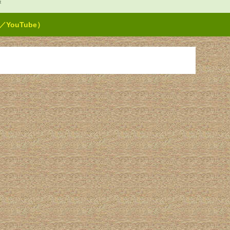
t
ouTube）