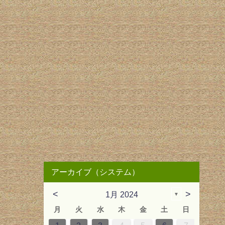
アーカイブ（システム）
<
>
1月 2024
▼
月
火
水
木
金
土
日