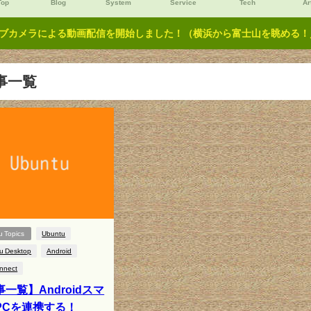
Top
Blog
System
Service
Tech
Ar
ブカメラによる動画配信を開始しました！（横浜から富士山を眺める！／Y
事一覧
u Topics
Ubuntu
u Desktop
Android
nnect
一覧】Androidスマ
PCを連携する！