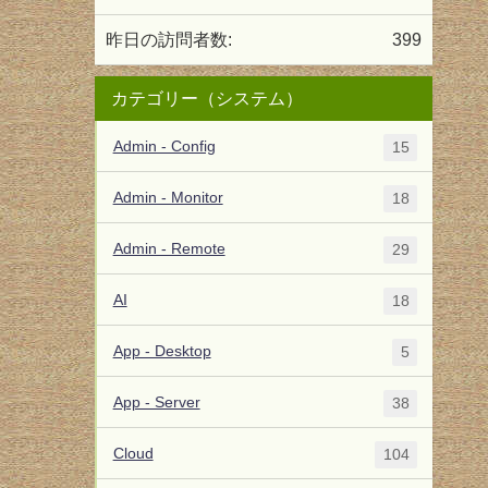
昨日の訪問者数:
399
カテゴリー（システム）
Admin - Config
15
Admin - Monitor
18
Admin - Remote
29
AI
18
App - Desktop
5
App - Server
38
Cloud
104