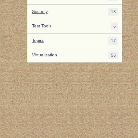
Security
18
Test Tools
6
Topics
17
Virtualization
55