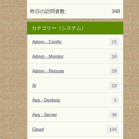
昨日の訪問者数:
348
カテゴリー（システム）
Admin - Config
15
Admin - Monitor
18
Admin - Remote
29
AI
18
App - Desktop
5
App - Server
38
Cloud
104