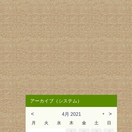
アーカイブ（システム）
<
>
4月 2021
▼
月
火
水
木
金
土
日