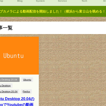
Top
Blog
System
Service
Tech
Ar
ブカメラによる動画配信を開始しました！（横浜から富士山を眺める！／Y
事一覧
u Desktop 20.04
Ubuntu
u Desktop
u Desktop 20.04
Firefox
tu Desktop 20.04の
efoxでYoutubeの動画