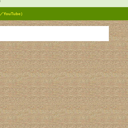
t
ouTube）