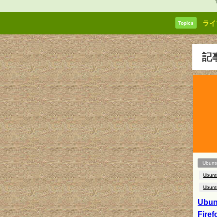
ライ
Topics
記
Ubunt
Ubunt
Ubunt
Ubun
Fir