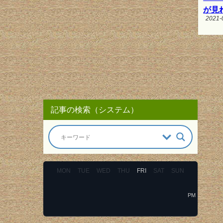
が見
2021-
記事の検索（システム）
MON
TUE
WED
THU
FRI
SAT
SUN
PM