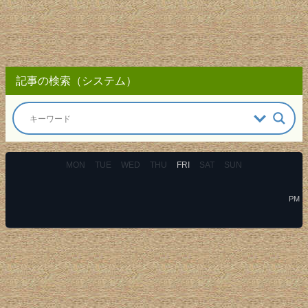
記事の検索（システム）
MON
TUE
WED
THU
FRI
SAT
SUN
PM