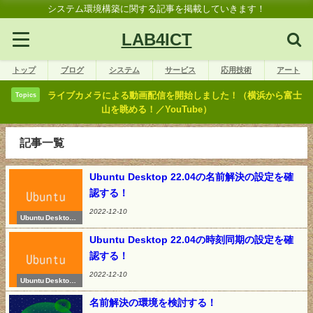
システム環境構築に関する記事を掲載していきます！
LAB4ICT
トップ
ブログ
システム
サービス
応用技術
アート
ライブカメラによる動画配信を開始しました！（横浜から富士
Topics
山を眺める！／YouTube）
記事一覧
Ubuntu Desktop 22.04の名前解決の設定を確
認する！
2022-12-10
Ubuntu Desktop 2
2.04
Ubuntu Desktop 22.04の時刻同期の設定を確
認する！
2022-12-10
Ubuntu Desktop 2
2.04
名前解決の環境を検討する！