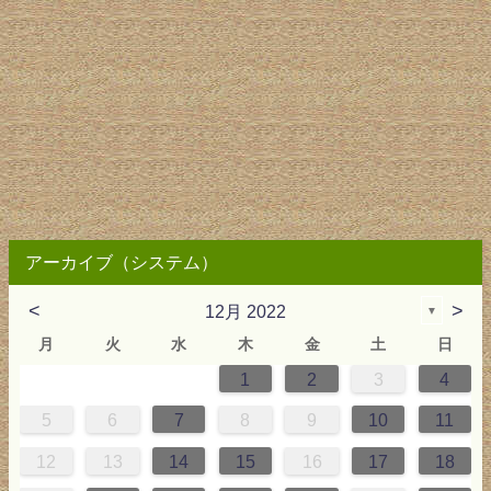
アーカイブ（システム）
<
>
12月 2022
▼
月
火
水
木
金
土
日
1
2
3
4
2
3
4
4
0
0
3
4
2
2
3
0
3
2
0
3
4
4
0
3
0
2
2
0
3
2
0
2
4
0
1
1
1
1
5
6
7
8
9
10
11
9
5
6
0
5
8
1
8
1
7
5
7
0
6
8
1
6
9
9
5
0
6
5
7
0
6
9
7
0
6
8
1
1
7
0
5
7
9
5
6
9
5
7
0
6
9
7
6
9
1
7
12
13
14
15
16
17
18