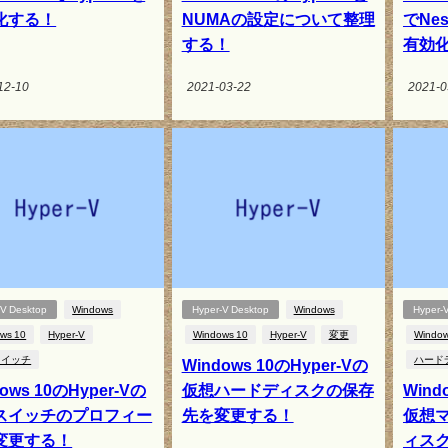
化する！
NUMAの設定について整理
でNest
する！
有効
12-10
2021-03-22
2021-0
-V Desktop
Windows
Hyper-V Desktop
Windows
Hyper-
ws 10
Hyper-V
Windows 10
Hyper-V
変更
Window
スイッチ
ハード
Windows 10のHyper-Vの
ows 10のHyper-Vの
仮想ハードディスクの保存
Wind
スイッチのプロフィー
先を変更する！
仮想
変更する！
ィス