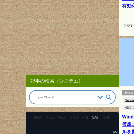
有効
2023-
記事の検索（システム）
Hyper
Windo
仮想
Wind
MON
TUE
WED
THU
FRI
SAT
SUN
仮想
ルを
AM