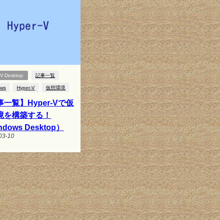
-V Desktop
記事一覧
ows
Hyper-V
仮想環境
一覧】Hyper-Vで仮
境を構築する！
ndows Desktop）
03-10