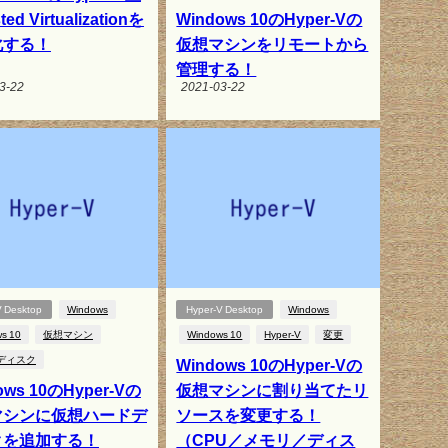
ed Virtualizationを
Windows 10のHyper-Vの
化する！
仮想マシンをリモートから
管理する！
3-22
2021-03-22
V Desktop
Windows
Hyper-V Desktop
Windows
s 10
仮想マシン
Windows 10
Hyper-V
変更
ディスク
Windows 10のHyper-Vの
ows 10のHyper-Vの
仮想マシンに割り当てたリ
マシンに仮想ハードデ
ソースを変更する！
クを追加する！
（CPU／メモリ／ディス