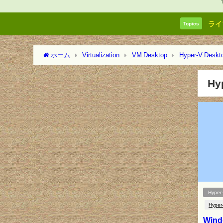
ライ
Topics
ホーム
Virtualization
VM Desktop
Hyper-V Deskt
Hy
Hyper
Hyper
Wind