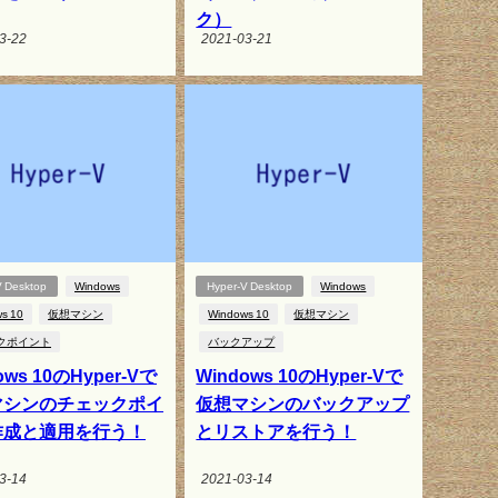
ク）
3-22
2021-03-21
V Desktop
Windows
Hyper-V Desktop
Windows
s 10
仮想マシン
Windows 10
仮想マシン
クポイント
バックアップ
ows 10のHyper-Vで
Windows 10のHyper-Vで
マシンのチェックポイ
仮想マシンのバックアップ
作成と適用を行う！
とリストアを行う！
3-14
2021-03-14