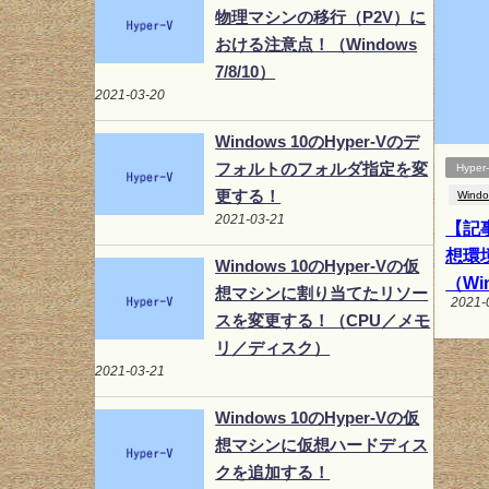
物理マシンの移行（P2V）に
おける注意点！（Windows
7/8/10）
2021-03-20
Windows 10のHyper-Vのデ
フォルトのフォルダ指定を変
Hyper
更する！
Wind
2021-03-21
【記事
想環
Windows 10のHyper-Vの仮
（Wi
想マシンに割り当てたリソー
2021-
スを変更する！（CPU／メモ
リ／ディスク）
2021-03-21
Windows 10のHyper-Vの仮
想マシンに仮想ハードディス
クを追加する！