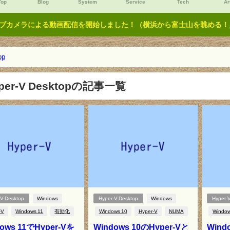
Top
Blog
System
Service
Tech
Ar
ブカメラによる動画配信を開始しました！（横浜から富士山を眺める！／Y
op
per-V Desktopの記事一覧
-V Desktop
Windows
Hyper-V Desktop
Windows
Hyper-
-V
Windows 11
有効化
Windows 10
Hyper-V
NUMA
Window
ows 11でHyper-Vを
Windows 10のHyper-Vと
Wind