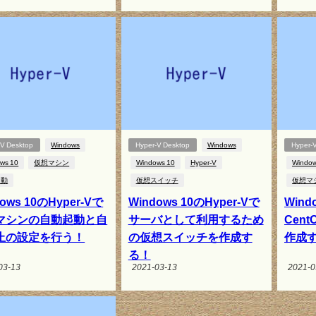
-V Desktop
Windows
Hyper-V Desktop
Windows
Hyper-
ws 10
仮想マシン
Windows 10
Hyper-V
Window
起動
仮想スイッチ
仮想マ
ows 10のHyper-Vで
Windows 10のHyper-Vで
Wind
マシンの自動起動と自
サーバとして利用するため
Cen
止の設定を行う！
の仮想スイッチを作成す
作成
る！
03-13
2021-03-13
2021-0