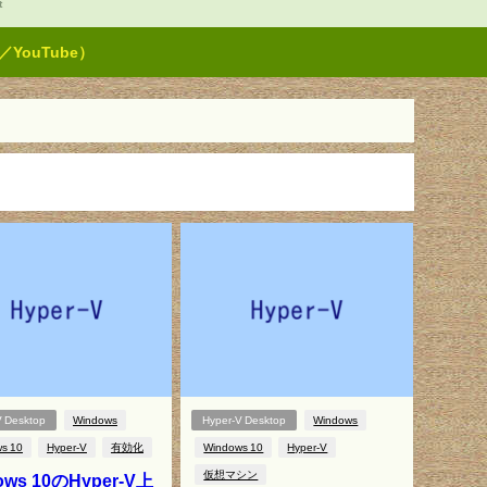
t
ouTube）
V Desktop
Windows
Hyper-V Desktop
Windows
s 10
Hyper-V
有効化
Windows 10
Hyper-V
仮想マシン
ows 10のHyper-V上