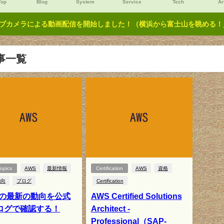
Top
Blog
System
Service
Tech
Ar
ブカメラによる動画配信を開始しました！（横浜から富士山を眺める！／Y
事一覧
opics
AWS
最新情報
Certification
AWS
資格
動向
ブログ
Certification
Sの最新の動向を公式
AWS Certified Solutions
ログで確認する！
Architect -
Professional（SAP-