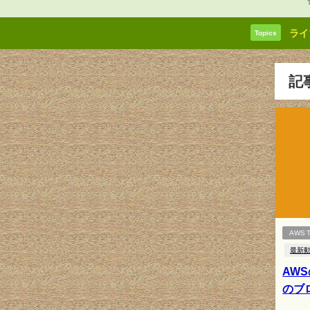
ライ
Topics
記
AWS T
最新
AW
のブ