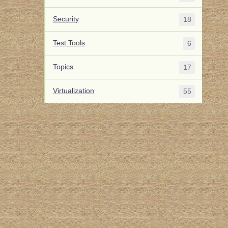
Security
18
Test Tools
6
Topics
17
Virtualization
55