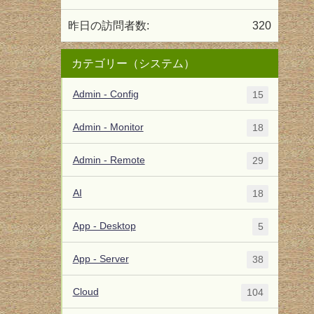
昨日の訪問者数:
320
カテゴリー（システム）
Admin - Config
15
Admin - Monitor
18
Admin - Remote
29
AI
18
App - Desktop
5
App - Server
38
Cloud
104