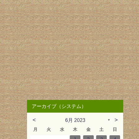
アーカイブ（システム）
<
>
6月 2023
▼
月
火
水
木
金
土
日