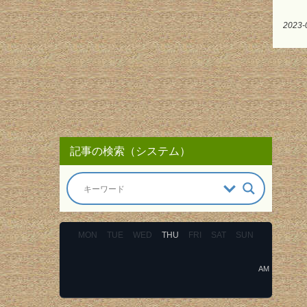
2023-
記事の検索（システム）
MON
TUE
WED
THU
FRI
SAT
SUN
AM