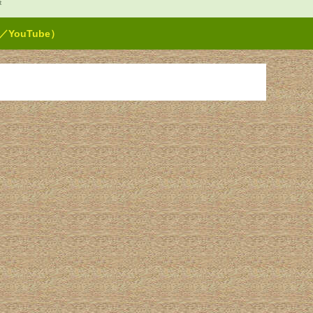
t
ouTube）