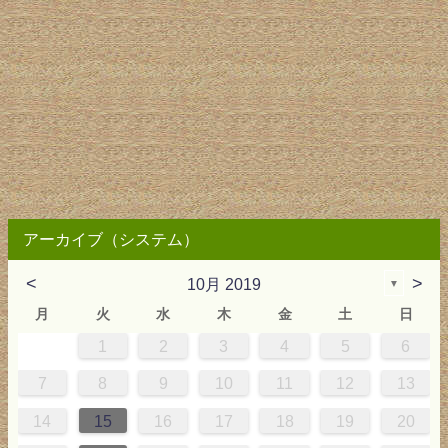
アーカイブ（システム）
<
>
10月 2019
▼
月
火
水
木
金
土
日
1
2
3
4
5
6
2
3
4
4
0
0
3
4
2
2
3
0
3
2
0
3
4
4
0
3
0
2
2
0
2
0
2
4
0
1
1
1
1
1
7
8
9
10
11
12
13
9
5
6
0
5
8
1
8
1
7
5
7
0
6
8
1
6
9
9
5
8
0
6
5
7
0
6
9
7
0
6
8
1
1
7
0
5
7
9
5
6
9
5
7
6
9
7
6
9
1
7
14
15
16
17
18
19
20