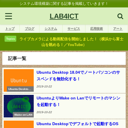
システム環境構築に関する記事を掲載していきます！
LAB4ICT
トップ
ブログ
システム
サービス
応用技術
アート
ライブカメラによる動画配信を開始しました！（横浜から富士
Topics
山を眺める！／YouTube）
記事一覧
Ubuntu Desktop 18.04でノートパソコンのサ
スペンドを無効化する！
2019-10-22
Ubuntu Desktop 1
8.04
UbuntuよりWake on Lanでリモートのマシン
を起動する！
2019-10-22
Wake on LAN
Ubuntu Desktopでデフォルトで起動するOS