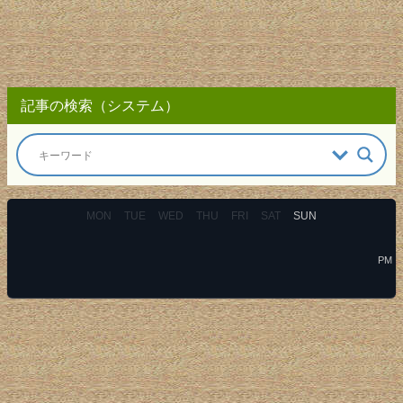
記事の検索（システム）
MON
TUE
WED
THU
FRI
SAT
SUN
PM