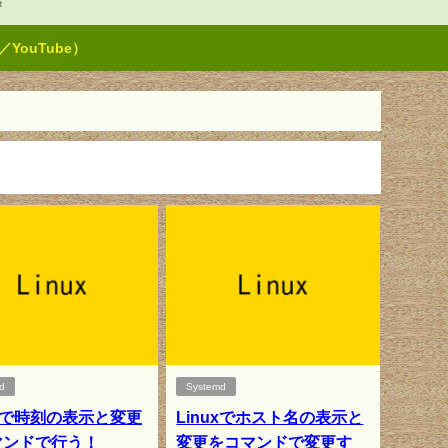
t
ouTube）
d
Systemd
uxで時刻の表示と変更
Linuxでホスト名の表示と
マンドで行う！
変更をコマンドで変更す