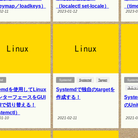
keymap／loadkeys）
（localectl set-locale）
（time
02-11
2023-01-12
2023-0
md
Systemd
Systemd
Target
System
ユニッ
temdを使用してLinux
Systemdで独自のtargetを
ンターフェースをGUI
作成する！
Syst
UIで切り替える！
のUn
temctl）
01-10
2021-02-11
2021-0