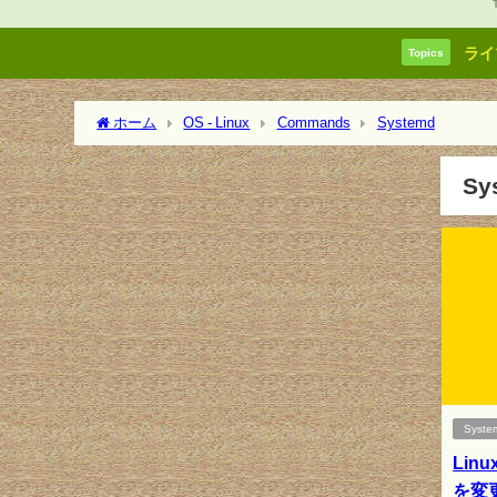
ライ
Topics
ホーム
OS - Linux
Commands
Systemd
S
Syste
Li
を変更