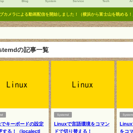
Top
Blog
System
Service
Tech
Ar
ブカメラによる動画配信を開始しました！（横浜から富士山を眺める！／Y
ystemdの記事一覧
md
Systemd
System
nuxでキーボードの設定
Linuxで言語環境をコマン
Lin
する！（localectl
ドで切り替える！
をコ