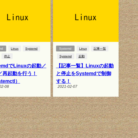
md
Linux
Systemd
Systemd
Linux
記事一覧
停止
Systemd
起動
temdでLinuxの起動／
【記事一覧】Linuxの起動
／再起動を行う！
と停止をSystemdで制御
temctl）
する！
02-08
2021-02-07