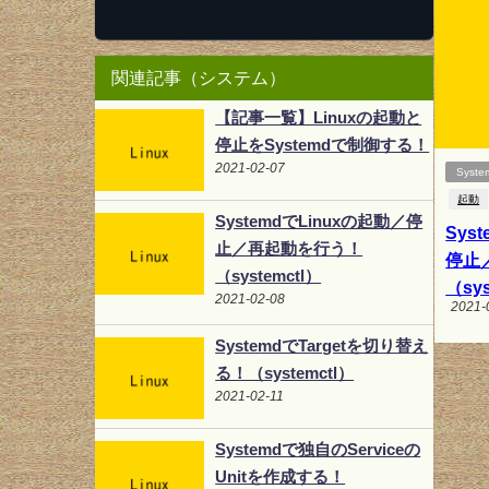
関連記事（システム）
【記事一覧】Linuxの起動と
停止をSystemdで制御する！
2021-02-07
Syste
起動
SystemdでLinuxの起動／停
Sys
止／再起動を行う！
停止
（systemctl）
（sys
2021-02-08
2021-
SystemdでTargetを切り替え
る！（systemctl）
2021-02-11
Systemdで独自のServiceの
Unitを作成する！