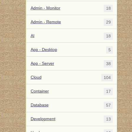
Admin - Monitor
18
Admin - Remote
29
AI
18
App - Desktop
5
App - Server
38
Cloud
104
Container
17
Database
57
Development
13