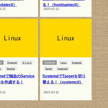
datectl）
る！（hostnamectl）
1-12
2023-01-12
d
Systemd
サービス
Systemd
Linux
Systemd
ト
Service
Target
systemctl
emdで独自のService
SystemdでTargetを切り
itを作成する！
替える！（systemctl）
2-11
2021-02-11