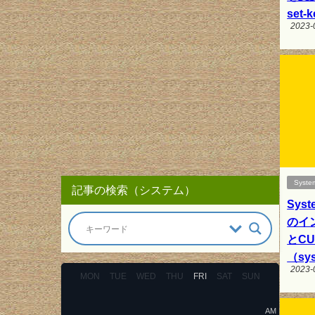
set-
2023-
Syste
記事の検索（システム）
Sys
のイ
とC
（sys
2023-
MON
TUE
WED
THU
FRI
SAT
SUN
AM