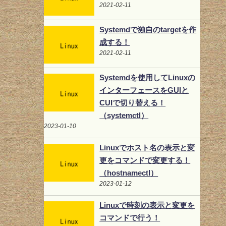
2021-02-11
Systemdで独自のtargetを作
成する！
2021-02-11
Systemdを使用してLinuxの
インターフェースをGUIと
CUIで切り替える！
（systemctl）
2023-01-10
Linuxでホスト名の表示と変
更をコマンドで変更する！
（hostnamectl）
2023-01-12
Linuxで時刻の表示と変更を
コマンドで行う！