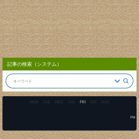
記事の検索（システム）
MON
TUE
WED
THU
FRI
SAT
SUN
PM