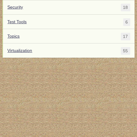
Security
18
Test Tools
6
Topics
17
Virtualization
55