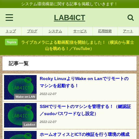
システム環境構築に関する記事を掲載していきます！
LAB4ICT
トップ
ブログ
システム
サービス
応用技術
アート
ライブカメラによる動画配信を開始しました！（横浜から富士
Topics
山を眺める！／YouTube）
記事一覧
Rocky LinuxよりWake on Lanでリモートの
マシンを起動する！
2022-12-07
Wake on LAN
SSHでリモートのマシンを管理する！（鍵認証
／sudoパスワードなし設定）
2022-12-07
Lab4ict
ホームオフィスとICTの検証を行う環境の構成