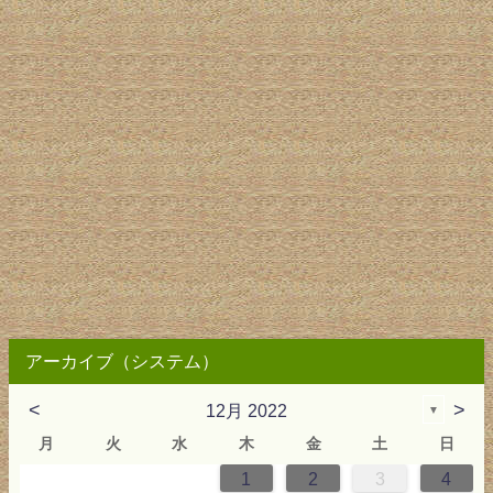
アーカイブ（システム）
<
>
12月 2022
▼
月
火
水
木
金
土
日
1
2
3
4