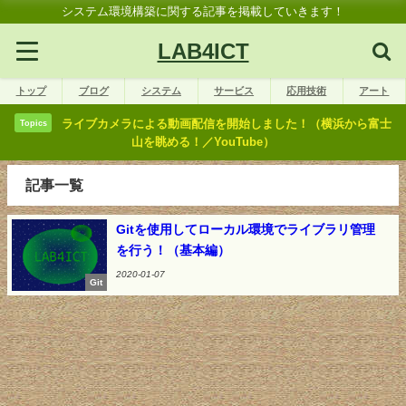
システム環境構築に関する記事を掲載していきます！
LAB4ICT
トップ
ブログ
システム
サービス
応用技術
アート
ライブカメラによる動画配信を開始しました！（横浜から富士
Topics
山を眺める！／YouTube）
記事一覧
Gitを使用してローカル環境でライブラリ管理
を行う！（基本編）
2020-01-07
Git