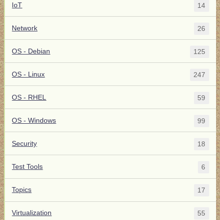
IoT
14
Network
26
OS - Debian
125
OS - Linux
247
OS - RHEL
59
OS - Windows
99
Security
18
Test Tools
6
Topics
17
Virtualization
55