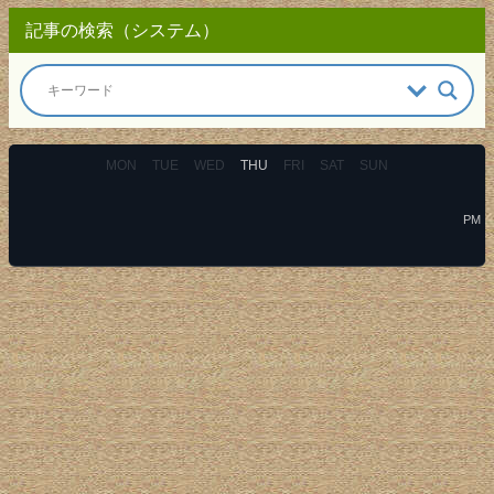
記事の検索（システム）
MON
TUE
WED
THU
FRI
SAT
SUN
PM