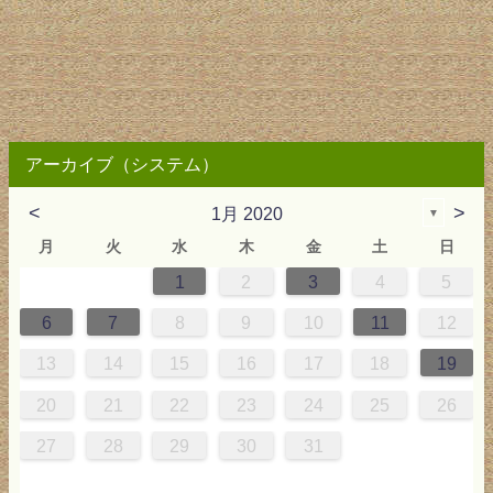
アーカイブ（システム）
<
>
1月 2020
▼
月
火
水
木
金
土
日
1
2
3
4
5
2
3
4
4
0
0
3
4
2
2
3
0
3
2
0
3
4
4
0
3
0
2
0
3
2
0
2
4
0
1
1
1
1
1
6
7
8
9
10
11
12
9
5
6
0
5
8
1
8
1
7
5
7
0
6
8
1
6
9
9
5
8
0
6
5
7
0
6
9
7
0
6
8
1
1
7
0
5
7
9
5
6
5
7
0
6
9
7
6
9
1
7
13
14
15
16
17
18
19
6
2
3
7
2
5
8
5
8
4
2
4
7
3
5
8
3
6
6
2
5
7
3
2
4
7
3
6
4
7
3
5
8
8
4
7
2
4
6
2
3
2
4
7
3
6
4
3
6
8
4
20
21
22
23
24
25
26
9
0
9
1
9
0
0
9
0
9
0
1
0
1
9
1
9
9
0
1
0
1
27
28
29
30
31