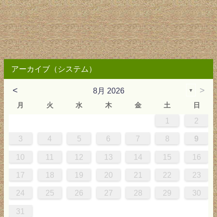
アーカイブ（システム）
<
>
8月 2026
▼
月
火
水
木
金
土
日
1
2
2
3
4
4
0
0
3
4
2
2
3
0
3
2
0
3
4
4
0
3
0
2
2
0
3
2
0
2
4
0
1
1
1
1
1
3
4
5
6
7
8
9
9
5
6
0
5
8
1
8
1
7
5
7
0
6
8
1
6
9
9
5
8
0
6
5
7
0
6
9
7
0
6
8
1
1
7
0
5
7
9
5
6
9
5
7
0
6
9
7
6
9
1
7
10
11
12
13
14
15
16
6
2
3
7
2
5
8
5
8
4
2
4
7
3
5
8
3
6
6
2
5
7
3
2
4
7
3
6
4
7
3
5
8
8
4
7
2
4
6
2
3
6
2
4
7
3
6
4
3
6
8
4
17
18
19
20
21
22
23
9
0
9
1
9
0
0
9
0
9
0
1
0
1
9
1
9
9
0
1
0
1
24
25
26
27
28
29
30
31