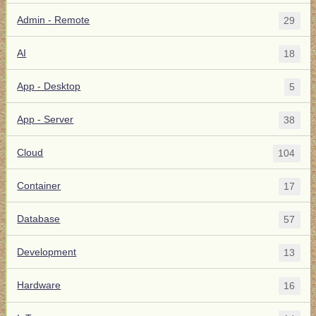
Admin - Remote
29
AI
18
App - Desktop
5
App - Server
38
Cloud
104
Container
17
Database
57
Development
13
Hardware
16