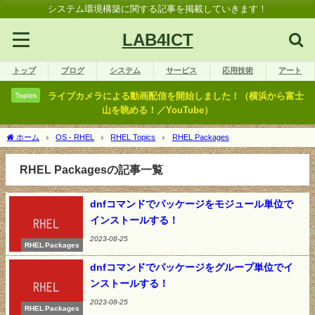
システム環境構築に関する記事を掲載していきます！
LAB4ICT
トップ
ブログ
システム
サービス
応用技術
アート
ライブカメラによる動画配信を開始しました！（横浜から富士
Topics
山を眺める！／YouTube）
ホーム
OS - RHEL
RHEL Topics
RHEL Packages
RHEL Packagesの記事一覧
dnfコマンドでパッケージをモジュール単位で
インストールする！
2023-08-25
RHEL Packages
dnfコマンドでパッケージをグループ単位でイ
ンストールする！
2023-08-25
RHEL Packages