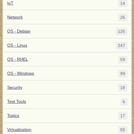
IoT
14
Network
26
OS - Debian
125
OS - Linux
247
OS - RHEL
59
OS - Windows
99
Security
18
Test Tools
6
Topics
17
Virtualization
55