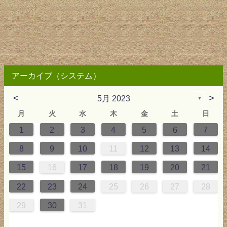
アーカイブ（システム）
<
>
5月 2023
▼
月
火
水
木
金
土
日
1
2
3
4
5
6
7
2
3
4
4
0
0
3
2
2
3
0
3
2
0
3
4
4
0
3
0
2
2
0
3
2
0
2
4
0
1
1
1
1
1
8
9
10
11
12
13
14
9
5
6
0
5
8
1
8
1
7
5
7
0
6
8
6
9
9
5
8
0
6
5
7
0
6
9
7
0
6
8
1
1
7
0
5
7
9
5
6
9
5
7
0
6
9
7
6
9
1
7
15
16
17
18
19
20
21
6
2
3
7
2
5
8
5
8
4
2
4
7
3
5
3
6
6
2
5
7
3
2
4
7
3
6
4
7
3
5
8
8
4
7
2
4
6
2
3
6
2
4
7
3
6
4
3
6
8
4
22
23
24
25
26
27
28
9
0
9
1
9
0
0
9
0
9
0
1
0
1
9
1
9
9
0
1
0
1
29
30
31