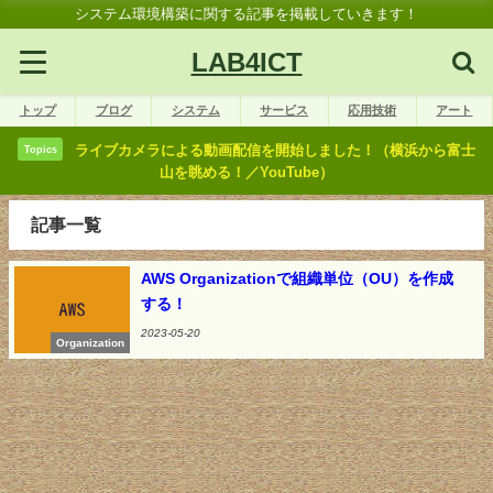
システム環境構築に関する記事を掲載していきます！
LAB4ICT
トップ
ブログ
システム
サービス
応用技術
アート
ライブカメラによる動画配信を開始しました！（横浜から富士
Topics
山を眺める！／YouTube）
記事一覧
AWS Organizationで組織単位（OU）を作成
する！
2023-05-20
Organization