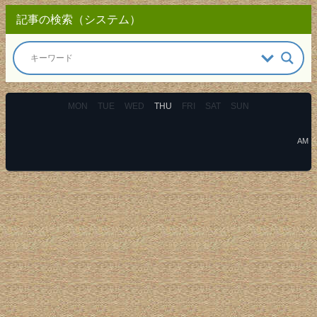
記事の検索（システム）
MON
TUE
WED
THU
FRI
SAT
SUN
AM