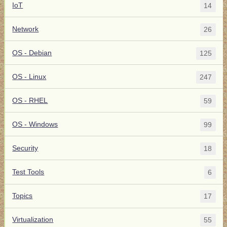
IoT
14
Network
26
OS - Debian
125
OS - Linux
247
OS - RHEL
59
OS - Windows
99
Security
18
Test Tools
6
Topics
17
Virtualization
55