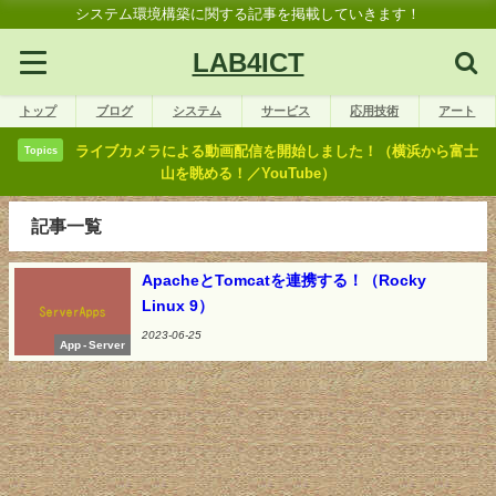
システム環境構築に関する記事を掲載していきます！
LAB4ICT
トップ
ブログ
システム
サービス
応用技術
アート
ライブカメラによる動画配信を開始しました！（横浜から富士
Topics
山を眺める！／YouTube）
記事一覧
ApacheとTomcatを連携する！（Rocky
Linux 9）
2023-06-25
App - Server