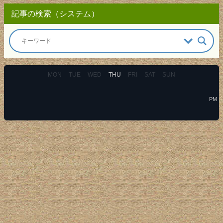
記事の検索（システム）
MON
TUE
WED
THU
FRI
SAT
SUN
PM