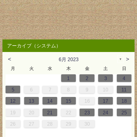
アーカイブ（システム）
<
>
6月 2023
▼
月
火
水
木
金
土
日
1
2
3
4
2
3
4
4
0
0
3
4
2
2
3
0
3
2
0
3
4
4
0
3
0
2
2
0
3
2
0
2
4
0
1
1
1
1
5
6
7
8
9
10
11
9
5
6
0
5
8
1
8
1
7
5
7
0
6
1
6
9
9
5
8
0
6
5
7
0
6
9
7
0
6
8
1
1
7
0
5
7
9
5
6
9
5
7
0
6
9
7
6
9
1
7
12
13
14
15
16
17
18
6
2
3
7
2
5
8
5
8
4
2
4
7
3
8
3
6
6
2
5
7
3
2
4
7
3
6
4
7
3
5
8
8
4
7
2
4
6
2
3
6
2
4
7
3
6
4
3
6
8
4
19
20
21
22
23
24
25
9
0
9
1
9
0
0
9
0
9
0
1
0
1
9
1
9
9
0
1
0
1
26
27
28
29
30