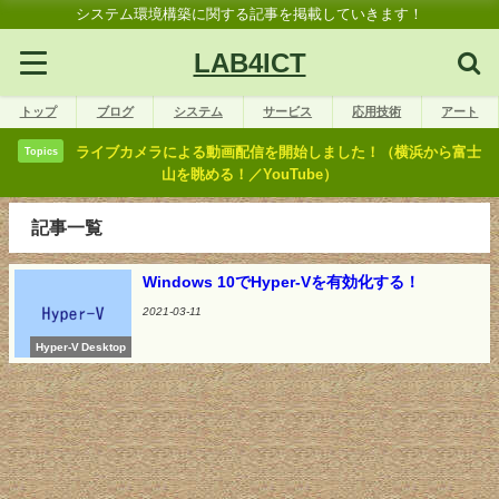
システム環境構築に関する記事を掲載していきます！
LAB4ICT
トップ
ブログ
システム
サービス
応用技術
アート
ライブカメラによる動画配信を開始しました！（横浜から富士
Topics
山を眺める！／YouTube）
記事一覧
Windows 10でHyper-Vを有効化する！
2021-03-11
Hyper-V Desktop