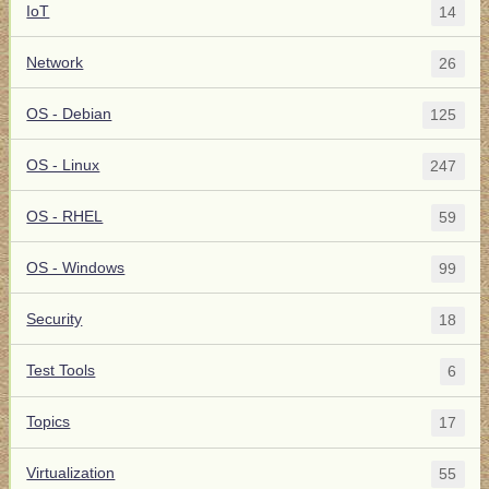
IoT
14
Network
26
OS - Debian
125
OS - Linux
247
OS - RHEL
59
OS - Windows
99
Security
18
Test Tools
6
Topics
17
Virtualization
55