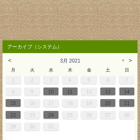
アーカイブ（システム）
<
>
3月 2021
▼
月
火
水
木
金
土
日
1
2
3
4
5
6
7
2
3
4
4
0
0
3
4
2
2
3
0
3
2
0
3
4
0
3
0
2
2
0
3
2
0
2
4
0
1
1
1
1
1
8
9
10
11
12
13
14
9
5
6
0
5
8
1
8
1
7
5
7
0
6
8
1
6
9
9
5
8
0
6
5
7
0
6
9
7
0
6
8
1
7
0
5
7
9
5
6
9
5
7
0
6
9
7
6
9
1
7
15
16
17
18
19
20
21
6
2
3
7
2
5
8
5
8
4
2
4
7
3
5
8
3
6
6
2
5
7
3
2
4
7
3
6
4
7
3
5
8
4
7
2
4
6
2
3
6
2
4
7
3
6
4
3
6
8
4
22
23
24
25
26
27
28
9
0
9
1
9
0
0
9
0
9
0
1
0
1
9
1
9
9
0
1
0
1
29
30
31