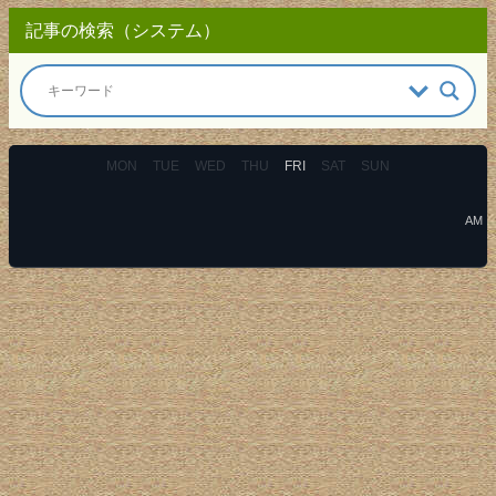
記事の検索（システム）
MON
TUE
WED
THU
FRI
SAT
SUN
AM