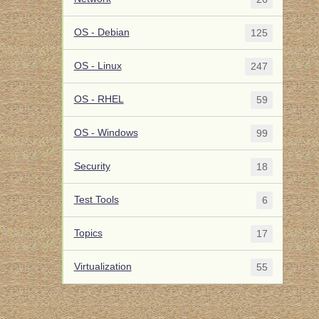
OS - Debian
125
OS - Linux
247
OS - RHEL
59
OS - Windows
99
Security
18
Test Tools
6
Topics
17
Virtualization
55