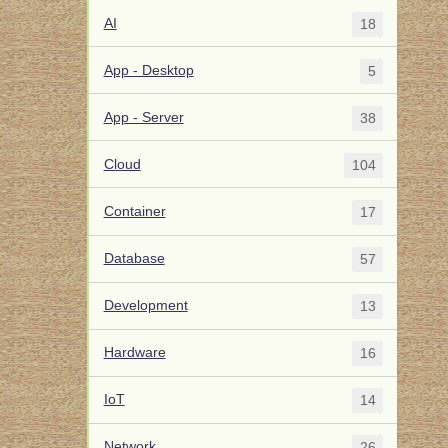
AI
18
App - Desktop
5
App - Server
38
Cloud
104
Container
17
Database
57
Development
13
Hardware
16
IoT
14
Network
26