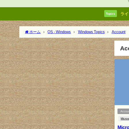
ライ
Topics
ホーム
OS - Windows
Windows Topics
Account
A
Accou
Micros
Micr