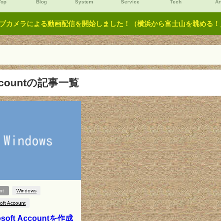
Top
Blog
System
Service
Tech
Ar
ブカメラによる動画配信を開始しました！（横浜から富士山を眺める！／Y
ccountの記事一覧
nt
Windows
oft Account
osoft Accountを作成