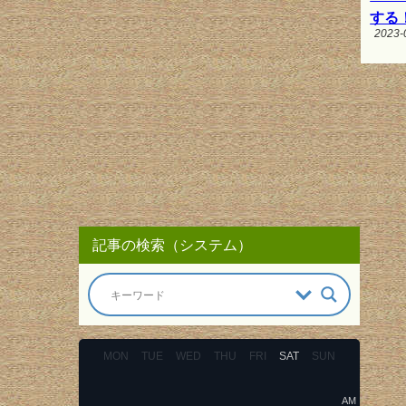
する
2023-
記事の検索（システム）
MON
TUE
WED
THU
FRI
SAT
SUN
AM