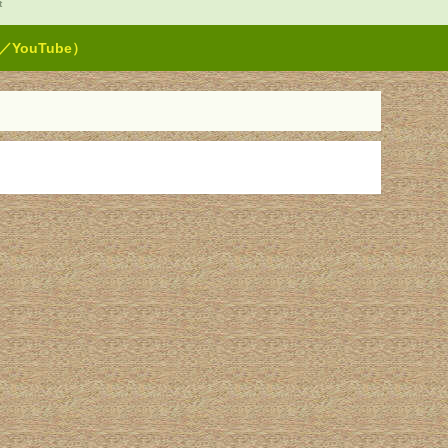
t
ouTube）