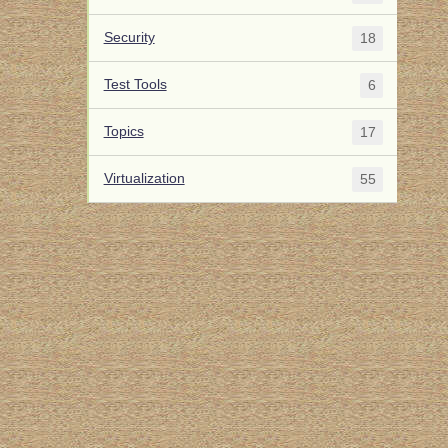
Security
18
Test Tools
6
Topics
17
Virtualization
55