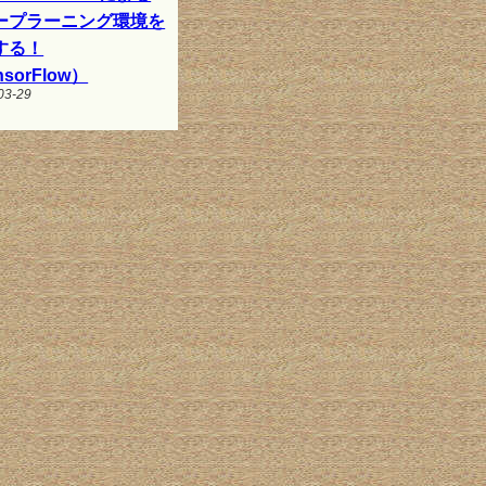
ープラーニング環境を
する！
nsorFlow）
03-29