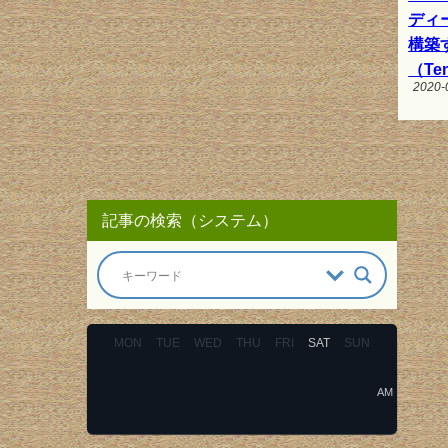
ディ
構築
（Te
2020-
記事の検索（システム）
MON
TUE
WED
THU
FRI
SAT
SUN
AM