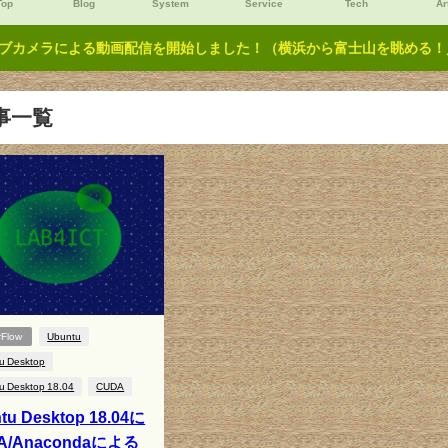
Top
Blog
System
Service
Tech
Ar
ブカメラによる動画配信を開始しました！（横浜から富士山を眺める！／Y
事一覧
rFlow
Ubuntu
u Desktop
u Desktop 18.04
CUDA
tu Desktop 18.04に
A/Anacondaによる