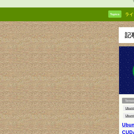
ライ
Topics
記
Tenso
Ubunt
Ubunt
Ubun
CUD