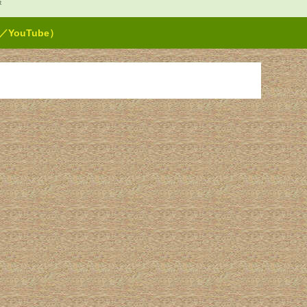
t
ouTube）