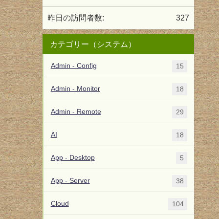
昨日の訪問者数:
327
カテゴリー（システム）
Admin - Config
15
Admin - Monitor
18
Admin - Remote
29
AI
18
App - Desktop
5
App - Server
38
Cloud
104