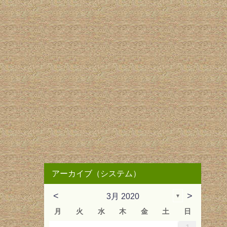
アーカイブ（システム）
<
>
3月 2020
▼
月
火
水
木
金
土
日