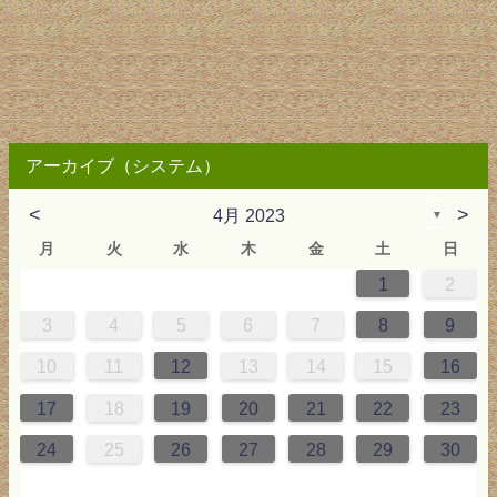
アーカイブ（システム）
<
>
4月 2023
▼
月
火
水
木
金
土
日
1
2
2
3
4
4
0
0
3
4
2
2
3
0
3
2
0
3
4
4
0
3
0
2
2
0
3
2
0
2
4
0
1
1
1
1
1
3
4
5
6
7
8
9
9
5
6
0
5
8
1
8
1
7
5
7
0
6
8
1
9
9
5
8
0
6
5
7
0
6
9
7
0
6
8
1
1
7
0
5
7
9
5
6
9
5
7
0
6
9
7
6
9
1
7
10
11
12
13
14
15
16
6
2
3
7
2
5
8
5
8
4
2
4
7
3
5
8
6
6
2
5
7
3
2
4
7
3
6
4
7
3
5
8
8
4
7
2
4
6
2
3
6
2
4
7
3
6
4
3
6
8
4
17
18
19
20
21
22
23
9
0
9
1
9
0
9
0
9
0
1
0
1
9
1
9
9
0
1
0
1
24
25
26
27
28
29
30