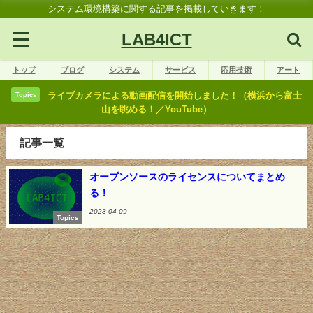
システム環境構築に関する記事を掲載していきます！
LAB4ICT
トップ
ブログ
システム
サービス
応用技術
アート
ライブカメラによる動画配信を開始しました！（横浜から富士
Topics
山を眺める！／YouTube）
記事一覧
オープンソースのライセンスについてまとめ
る！
2023-04-09
Topics