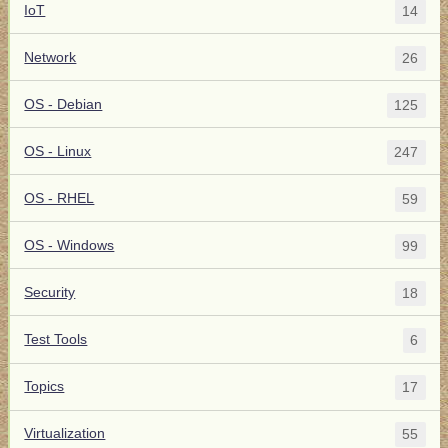
IoT
14
Network
26
OS - Debian
125
OS - Linux
247
OS - RHEL
59
OS - Windows
99
Security
18
Test Tools
6
Topics
17
Virtualization
55