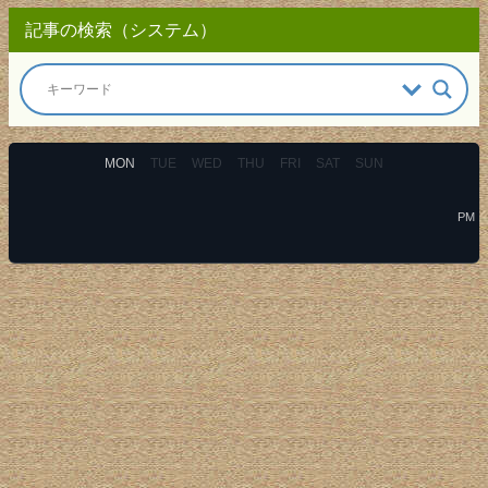
記事の検索（システム）
MON
TUE
WED
THU
FRI
SAT
SUN
PM