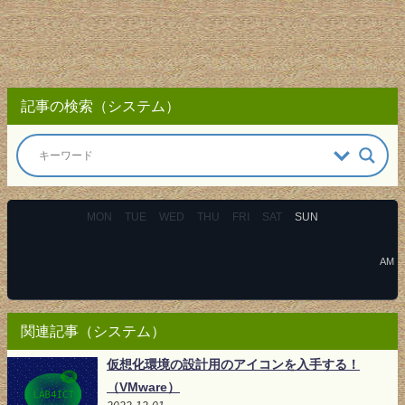
記事の検索（システム）
MON
TUE
WED
THU
FRI
SAT
SUN
AM
関連記事（システム）
仮想化環境の設計用のアイコンを入手する！
（VMware）