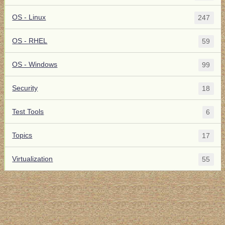
OS - Linux
247
OS - RHEL
59
OS - Windows
99
Security
18
Test Tools
6
Topics
17
Virtualization
55