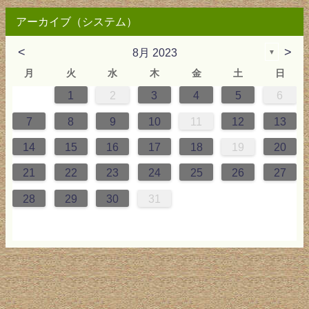
アーカイブ（システム）
<
>
8月 2023
▼
月
火
水
木
金
土
日
1
2
3
4
5
6
2
3
4
4
0
0
4
2
2
3
0
3
2
0
3
4
4
0
3
0
2
2
0
3
2
0
2
4
0
1
1
1
1
1
7
8
9
10
11
12
13
9
5
6
0
5
8
1
8
1
7
5
7
6
8
1
6
9
9
5
8
0
6
5
7
0
6
9
7
0
6
8
1
1
7
0
5
7
9
5
6
9
5
7
0
6
9
7
6
9
1
7
14
15
16
17
18
19
20
6
2
3
7
2
5
8
5
8
4
2
4
3
5
8
3
6
6
2
5
7
3
2
4
7
3
6
4
7
3
5
8
8
4
7
2
4
6
2
3
6
2
4
7
3
6
4
3
6
8
4
21
22
23
24
25
26
27
9
0
9
1
9
0
0
9
0
9
0
1
0
1
9
1
9
9
0
1
0
1
28
29
30
31