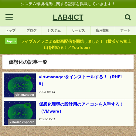
システム環境構築に関する記事を掲載していきます！
LAB4ICT
トップ
ブログ
システム
サービス
応用技術
アート
ライブカメラによる動画配信を開始しました！（横浜から富士
Topics
山を眺める！／YouTube）
仮想化の記事一覧
virt-managerをインストールする！（RHEL
9）
2023-08-14
virt-manager
仮想化環境の設計用のアイコンを入手する！
（VMware）
2022-12-01
VMware vSphere