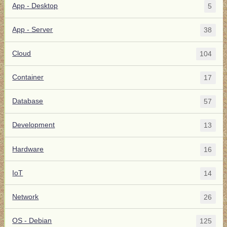
App - Desktop
5
App - Server
38
Cloud
104
Container
17
Database
57
Development
13
Hardware
16
IoT
14
Network
26
OS - Debian
125