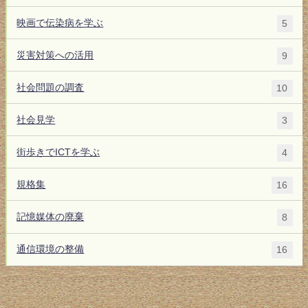
映画で伝染病を学ぶ
5
災害対策への活用
9
社会問題の調査
10
社会見学
3
街歩きでICTを学ぶ
4
規格集
16
記憶媒体の廃棄
8
通信環境の整備
16