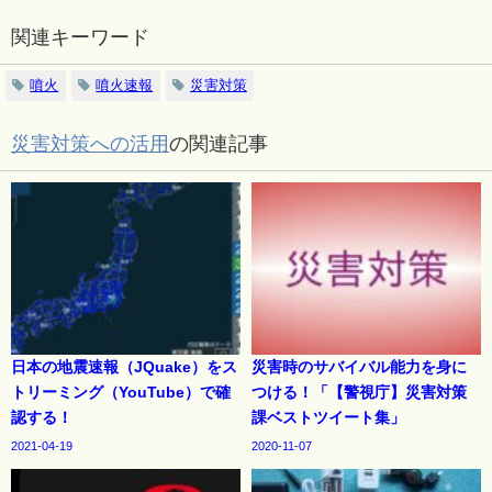
関連キーワード
噴火
噴火速報
災害対策
災害対策への活用
の関連記事
日本の地震速報（JQuake）をス
災害時のサバイバル能力を身に
トリーミング（YouTube）で確
つける！「【警視庁】災害対策
認する！
課ベストツイート集」
2021-04-19
2020-11-07