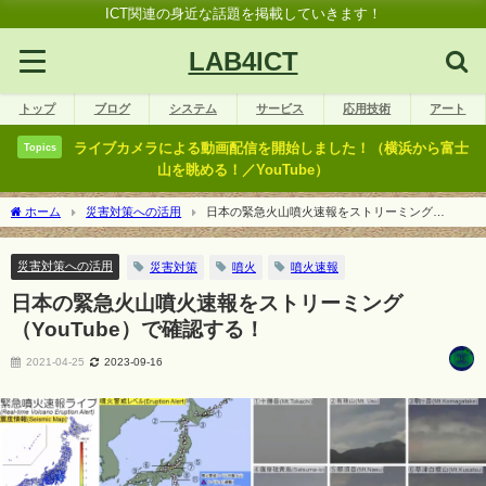
ICT関連の身近な話題を掲載していきます！
LAB4ICT
トップ
ブログ
システム
サービス
応用技術
アート
ライブカメラによる動画配信を開始しました！（横浜から富士
Topics
山を眺める！／YouTube）
ホーム
災害対策への活用
日本の緊急火山噴火速報をストリーミング
（YouTube）で確認する！
災害対策への活用
災害対策
噴火
噴火速報
日本の緊急火山噴火速報をストリーミング
（YouTube）で確認する！
2021-04-25
2023-09-16