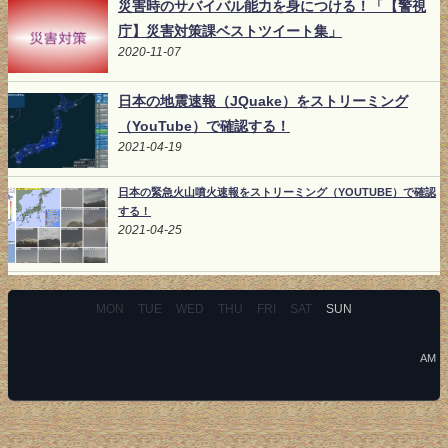
災害時のサバイバル能力を身につける！「【警視
庁】災害対策課ベストツイート集」
2020-11-07
日本の地震速報（JQuake）をストリーミング
（YouTube）で確認する！
2021-04-19
日本の緊急火山噴火速報をストリーミング（YOUTUBE）で確認
する！
2021-04-25
MON
TUE
WED
THU
FRI
SAT
SUN
AM