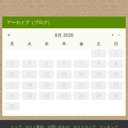
アーカイブ（ブログ）
<
>
8月 2026
▼
月
火
水
木
金
土
日
1
2
0
4
0
2
0
3
2
4
0
2
0
3
4
4
0
3
0
2
2
0
2
0
2
0
3
4
1
1
1
1
1
3
4
5
6
7
8
9
7
8
1
7
9
5
7
0
6
9
8
1
7
9
5
7
0
6
8
1
1
7
0
5
8
7
9
5
6
9
5
7
6
9
7
6
9
5
7
0
8
1
10
11
12
13
14
15
16
4
5
8
4
6
2
4
7
3
6
5
8
4
6
2
4
7
3
5
8
8
4
7
2
5
4
6
2
3
6
2
4
3
6
4
3
6
2
4
7
5
8
17
18
19
20
21
22
23
1
1
9
0
1
9
0
1
9
1
9
9
0
1
0
9
24
25
26
27
28
29
30
31
トップ
サイト案内
お問い合わせ
サイトマップ
ランキング