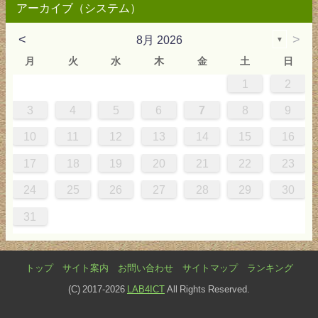
アーカイブ（システム）
<
>
8月 2026
▼
月
火
水
木
金
土
日
1
2
2
3
4
4
0
0
3
4
2
2
3
0
3
2
0
3
4
4
0
3
0
2
2
0
3
2
0
2
4
0
1
1
1
1
1
3
4
5
6
7
8
9
9
5
6
0
5
8
1
8
1
7
5
7
0
6
8
1
6
9
9
5
8
0
6
5
7
0
6
9
7
0
6
8
1
1
7
0
5
7
9
5
6
9
5
7
0
6
9
7
6
9
1
7
10
11
12
13
14
15
16
6
2
3
7
2
5
8
5
8
4
2
4
7
3
5
8
3
6
6
2
5
7
3
2
4
7
3
6
4
7
3
5
8
8
4
7
2
4
6
2
3
6
2
4
7
3
6
4
3
6
8
4
17
18
19
20
21
22
23
9
0
9
1
9
0
0
9
0
9
0
1
0
1
9
1
9
9
0
1
0
1
24
25
26
27
28
29
30
31
トップ
サイト案内
お問い合わせ
サイトマップ
ランキング
(C) 2017-2026
LAB4ICT
All Rights Reserved.