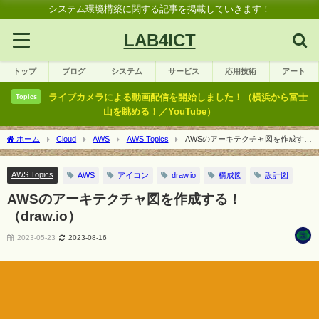
システム環境構築に関する記事を掲載していきます！
LAB4ICT
トップ
ブログ
システム
サービス
応用技術
アート
ライブカメラによる動画配信を開始しました！（横浜から富士
Topics
山を眺める！／YouTube）
ホーム
Cloud
AWS
AWS Topics
AWSのアーキテクチャ図を作成す
る！（draw.io）
AWS Topics
AWS
アイコン
draw.io
構成図
設計図
AWSのアーキテクチャ図を作成する！
（draw.io）
2023-05-23
2023-08-16