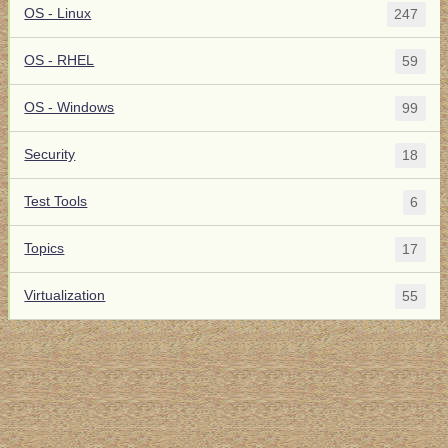
OS - Linux
247
OS - RHEL
59
OS - Windows
99
Security
18
Test Tools
6
Topics
17
Virtualization
55