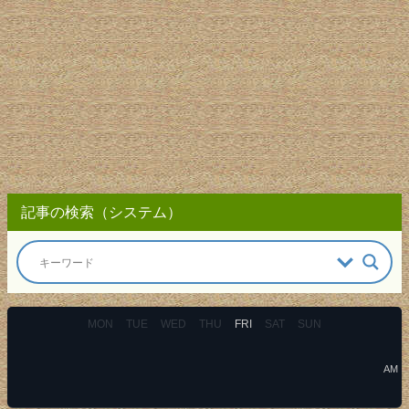
記事の検索（システム）
MON
TUE
WED
THU
FRI
SAT
SUN
AM