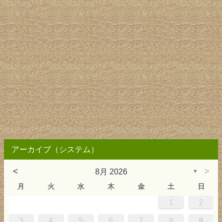
アーカイブ（システム）
<
>
8月 2026
▼
月
火
水
木
金
土
日
1
2
2
3
4
4
0
0
3
4
2
2
3
0
3
2
0
3
4
4
0
3
0
2
2
0
3
2
0
2
4
0
1
1
1
1
1
3
4
5
6
7
8
9