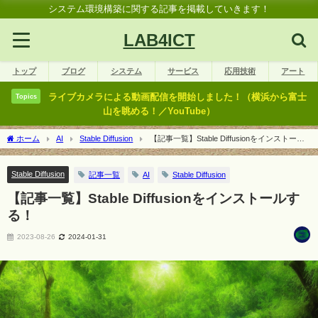
システム環境構築に関する記事を掲載していきます！
LAB4ICT
トップ
ブログ
システム
サービス
応用技術
アート
ライブカメラによる動画配信を開始しました！（横浜から富士
Topics
山を眺める！／YouTube）
ホーム
AI
Stable Diffusion
【記事一覧】Stable Diffusionをインストール
する！
Stable Diffusion
記事一覧
AI
Stable Diffusion
【記事一覧】Stable Diffusionをインストールす
る！
2023-08-26
2024-01-31