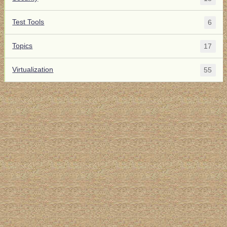
Test Tools
6
Topics
17
Virtualization
55