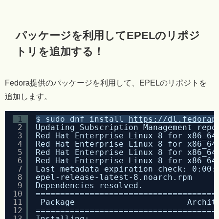
パッケージを利用してEPELのリポジ
トリを追加する！
Fedora提供のパッケージを利用して、EPELのリポジトを
追加します。
1
$ sudo dnf install 
https://dl.fedorap
2
Updating Subscription Management repo
3
Red Hat Enterprise Linux 8 for x86_64
4
Red Hat Enterprise Linux 8 for x86_64
5
Red Hat Enterprise Linux 8 for x86_64
6
Red Hat Enterprise Linux 8 for x86_64
7
Last metadata expiration check: 0:00:
8
epel-release-latest-8.noarch.rpm     
9
Dependencies resolved.
10
=====================================
11
Package                       Archit
12
=====================================
13
Installing: