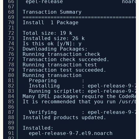
66
epel-release                   noarc
67
68
Transaction Summary
69
=====================================
70
Install  1 Package
71
72
Total size: 19 k
73
Installed size: 26 k
74
Is this ok [y/N]: y
75
Downloading Packages:
76
Running transaction check
77
Transaction check succeeded.
78
Running transaction test
79
Transaction test succeeded.
80
Running transaction
81
Preparing        :                 
82
Installing       : epel-release-9-7
83
Running scriptlet: epel-release-9-7
84
Many EPEL packages require the CodeRe
85
It is recommended that you run /usr/b
86
87
Verifying        : epel-release-9-7
88
Installed products updated.
89
90
Installed:
91
epel-release-9-7.el9.noarch        
92