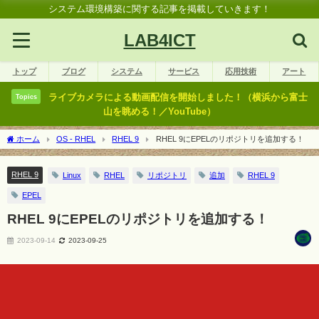
システム環境構築に関する記事を掲載していきます！
LAB4ICT
トップ
ブログ
システム
サービス
応用技術
アート
ライブカメラによる動画配信を開始しました！（横浜から富士
Topics
山を眺める！／YouTube）
ホーム
OS - RHEL
RHEL 9
RHEL 9にEPELのリポジトリを追加する！
RHEL 9
Linux
RHEL
リポジトリ
追加
RHEL 9
EPEL
RHEL 9にEPELのリポジトリを追加する！
2023-09-14
2023-09-25