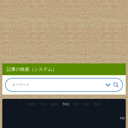
記事の検索（システム）
MON
TUE
WED
THU
FRI
SAT
SUN
PM