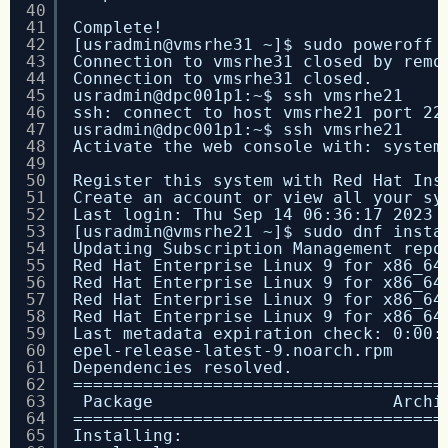
40
41
Complete!
42
[usradmin@vmsrhe31 ~]$ sudo poweroff
43
Connection to vmsrhe31 closed by remo
44
Connection to vmsrhe31 closed.
45
usradmin@dpc001p1:~$ ssh vmsrhe21
46
ssh: connect to host vmsrhe21 port 22
47
usradmin@dpc001p1:~$ ssh vmsrhe21
48
Activate the web console with: system
49
50
Register this system with Red Hat Ins
51
Create an account or view all your sy
52
Last login: Thu Sep 14 06:36:17 2023 
53
[usradmin@vmsrhe21 ~]$ sudo dnf insta
54
Updating Subscription Management repo
55
Red Hat Enterprise Linux 9 for x86_64
56
Red Hat Enterprise Linux 9 for x86_64
57
Red Hat Enterprise Linux 9 for x86_64
58
Red Hat Enterprise Linux 9 for x86_64
59
Last metadata expiration check: 0:00:
60
epel-release-latest-9.noarch.rpm     
61
Dependencies resolved.
62
=====================================
63
Package                        Archi
64
=====================================
65
Installing: