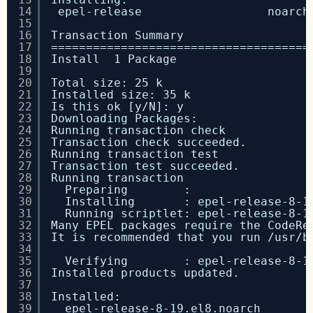
14
epel-release                  noarch
15
16
Transaction Summary
17
=====================================
18
Install  1 Package
19
20
Total size: 25 k
21
Installed size: 35 k
22
Is this ok [y/N]: y
23
Downloading Packages:
24
Running transaction check
25
Transaction check succeeded.
26
Running transaction test
27
Transaction test succeeded.
28
Running transaction
29
Preparing        :                 
30
Installing       : epel-release-8-1
31
Running scriptlet: epel-release-8-1
32
Many EPEL packages require the CodeRe
33
It is recommended that you run /usr/b
34
35
Verifying        : epel-release-8-1
36
Installed products updated.
37
38
Installed:
39
epel-release-8-19.el8.noarch       