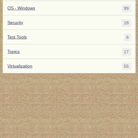
OS - Windows
99
Security
18
Test Tools
6
Topics
17
Virtualization
55