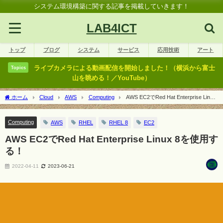
システム環境構築に関する記事を掲載していきます！
LAB4ICT
トップ
ブログ
システム
サービス
応用技術
アート
ライブカメラによる動画配信を開始しました！（横浜から富士
Topics
山を眺める！／YouTube）
ホーム
Cloud
AWS
Computing
AWS EC2でRed Hat Enterprise Linux
8を使用する！
Computing
AWS
RHEL
RHEL 8
EC2
AWS EC2でRed Hat Enterprise Linux 8を使用す
る！
2022-04-11
2023-06-21