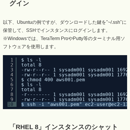
グイン
以下、Ubuntuの例ですが、ダウンロードした鍵を"~/.ssh"に
保管して、SSHでインスタンスにログインします。
※Windowsでは、TeraTerm ProやPutty等のターミナル用ソ
フトウェアを使用します。
1
$ ls -l
2
total 8
3
-rw-r--r-- 1 sysadm001 sysadm001 1692
4
-rw-r--r-- 1 sysadm001 sysadm001 1776
5
$ chmod 400 aws001.pem
6
$ ls -l
7
total 8
8
-r-------- 1 sysadm001 sysadm001 1692
9
-rw-r--r-- 1 sysadm001 sysadm001 1776
10
$ ssh -i "aws001.pem" ec2-user@ec2-13
「RHEL 8」インスタンスのシャット