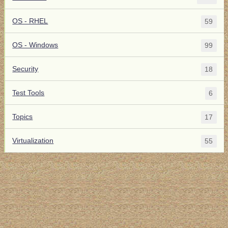
OS - RHEL
59
OS - Windows
99
Security
18
Test Tools
6
Topics
17
Virtualization
55