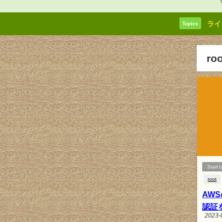
ライ
Topics
r
Start 
root
AWS
認証
2023-