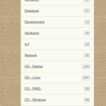
Database
57
Development
13
Hardware
16
IoT
14
Network
26
OS - Debian
125
OS - Linux
247
OS - RHEL
59
OS - Windows
99