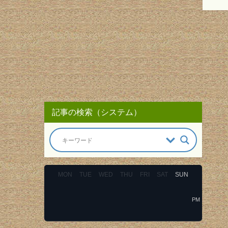
記事の検索（システム）
MON
TUE
WED
THU
FRI
SAT
SUN
PM