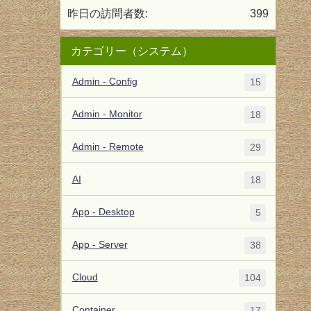
昨日の訪問者数:
399
カテゴリー（システム）
Admin - Config
15
Admin - Monitor
18
Admin - Remote
29
AI
18
App - Desktop
5
App - Server
38
Cloud
104
Container
17