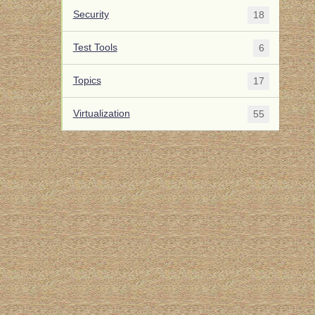
Security
18
Test Tools
6
Topics
17
Virtualization
55