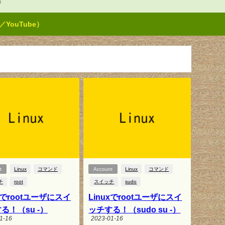
t
ouTube）
t
Linux
コマンド
Account
Linux
コマンド
チ
root
スイッチ
sudo
uxでrootユーザにスイ
Linuxでrootユーザにスイ
る！（su -）
ッチする！（sudo su -）
1-16
2023-01-16