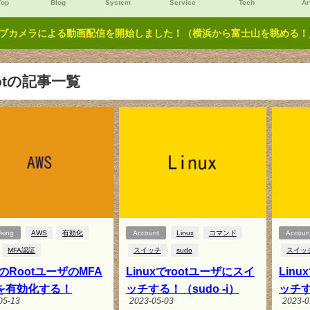
Top
Blog
System
Service
Tech
Ar
ブカメラによる動画配信を開始しました！（横浜から富士山を眺める！／Y
ootの記事一覧
Using
AWS
有効化
Account
Linux
コマンド
Accoun
MFA認証
スイッチ
sudo
スイッ
のRootユーザのMFA
Linuxでrootユーザにスイ
Lin
を有効化する！
ッチする！（sudo -i）
ッチす
05-13
2023-05-03
2023-0