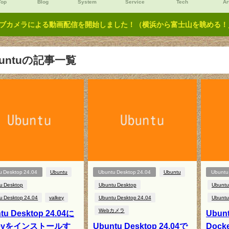
Top
Blog
System
Service
Tech
Ar
ブカメラによる動画配信を開始しました！（横浜から富士山を眺める！／Y
buntuの記事一覧
u Desktop 24.04
Ubuntu
Ubuntu Desktop 24.04
Ubuntu
Ubuntu
u Desktop
Ubuntu Desktop
Ubuntu
u Desktop 24.04
valkey
Ubuntu Desktop 24.04
Ubuntu
Webカメラ
tu Desktop 24.04に
Ubunt
keyをインストールす
Ubuntu Desktop 24.04で
Doc