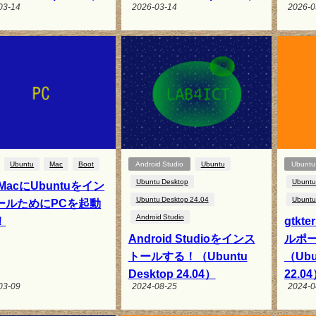
03-14
2026-03-14
2026-0
Ubuntu
Mac
Boot
Android Studio
Ubuntu
Ubuntu
Ubuntu Desktop
Ubuntu
l MacにUbuntuをイン
Ubuntu Desktop 24.04
Ubuntu
ールためにPCを起動
Android Studio
！
gtk
Android Studioをインス
ルポ
トールする！（Ubuntu
（Ubu
Desktop 24.04）
22.0
03-09
2024-08-25
2024-0