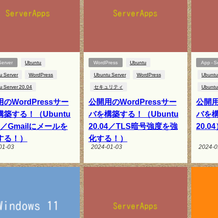
Server
Ubuntu
WordPress
Ubuntu
App - S
u Server
WordPress
Ubuntu Server
WordPress
Ubuntu
u Server 20.04
セキュリティ
Ubuntu
のWordPressサー
公開用のWordPressサー
公開用
築する！（Ubuntu
バを構築する！（Ubuntu
バを構
04／Gmailにメールを
20.04／TLS暗号強度を強
20.0
する！）
化する！）
01-03
2024-01-03
2024-0