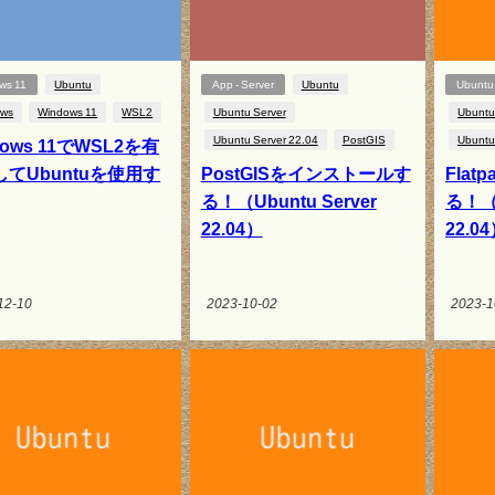
ws 11
Ubuntu
App - Server
Ubuntu
Ubuntu
ows
Windows 11
WSL2
Ubuntu Server
Ubuntu
Ubuntu Server 22.04
PostGIS
Ubuntu
dows 11でWSL2を有
てUbuntuを使用す
PostGISをインストールす
Fla
る！（Ubuntu Server
る！（U
22.04）
22.0
12-10
2023-10-02
2023-1