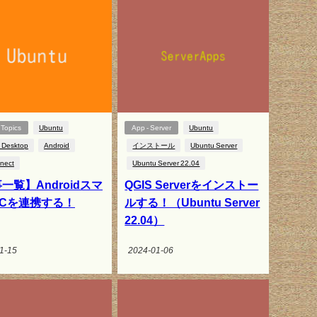
Topics
Ubuntu
App - Server
Ubuntu
 Desktop
Android
インストール
Ubuntu Server
nect
Ubuntu Server 22.04
一覧】Androidスマ
QGIS Serverをインストー
PCを連携する！
ルする！（Ubuntu Server
22.04）
1-15
2024-01-06