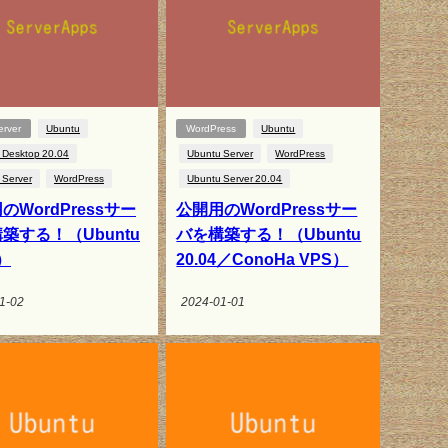
erver
Ubuntu
WordPress
Ubuntu
 Desktop 20.04
Ubuntu Server
WordPress
 Server
WordPress
Ubuntu Server 20.04
のWordPressサー
公開用のWordPressサー
築する！（Ubuntu
バを構築する！（Ubuntu
4）
20.04／ConoHa VPS）
1-02
2024-01-01