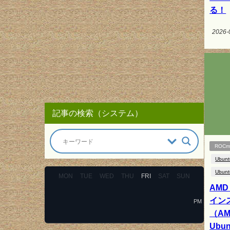
る！
2026-
記事の検索（システム）
ROC
Ubunt
Ubunt
MON
TUE
WED
THU
FRI
SAT
SUN
AMD
イン
PM
（AMD
Ubun