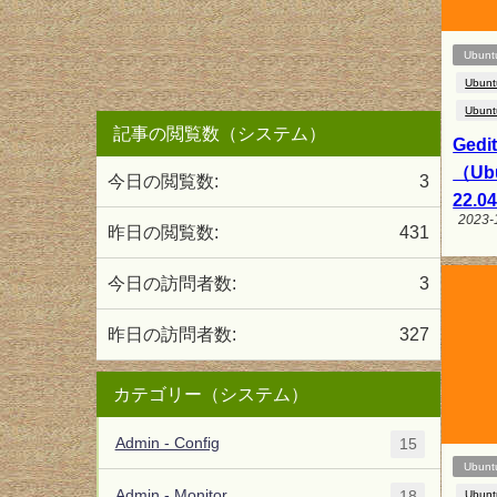
Ubunt
Ubunt
Ubunt
記事の閲覧数（システム）
Ged
（Ubu
今日の閲覧数:
3
22.0
2023-
昨日の閲覧数:
431
今日の訪問者数:
3
昨日の訪問者数:
327
カテゴリー（システム）
Admin - Config
15
Ubunt
Admin - Monitor
18
Ubunt