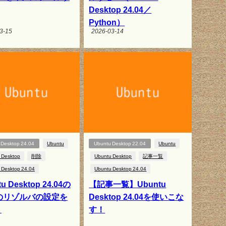
Desktop 24.04／
Python）
3-15
2026-03-14
 Desktop 24.04
Ubuntu
Ubuntu Desktop 22.04
Ubuntu
 Desktop
削除
Ubuntu Desktop
記事一覧
 Desktop 24.04
Ubuntu Desktop 24.04
u Desktop 24.04の
【記事一覧】Ubuntu
のリゾルバの設定を
Desktop 24.04を使いこな
！
す！