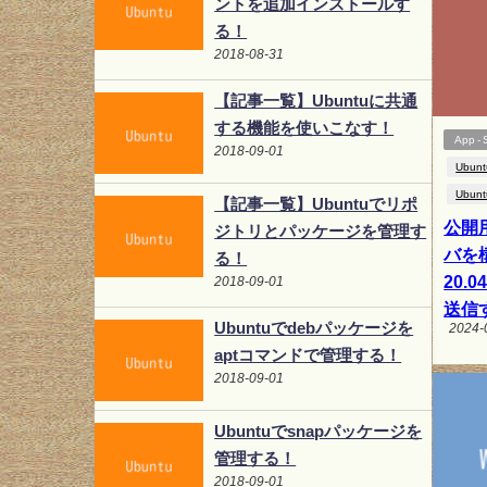
ントを追加インストールす
る！
2018-08-31
【記事一覧】Ubuntuに共通
する機能を使いこなす！
App - 
2018-09-01
Ubunt
Ubunt
【記事一覧】Ubuntuでリポ
公開用
ジトリとパッケージを管理す
バを構
る！
20.
2018-09-01
送信
Ubuntuでdebパッケージを
2024-
aptコマンドで管理する！
2018-09-01
Ubuntuでsnapパッケージを
管理する！
2018-09-01