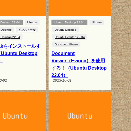
 Desktop 22.04
Ubuntu
Ubuntu Desktop 22.04
Ubuntu
 Desktop
インストール
Ubuntu Desktop
 Desktop 22.04
Ubuntu Desktop 22.04
Document Viewer
tpakをインストールす
buntu Desktop
Document
4）
Viewer（Evince）を使用
する！（Ubuntu Desktop
22.04）
0-02
2023-10-01