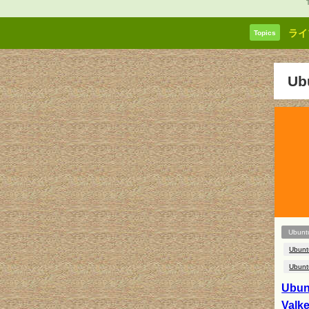
ライ
Topics
U
Ubunt
Ubunt
Ubunt
Ubun
Val