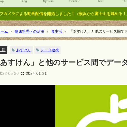
Top
Blog
System
Service
Tech
Ar
ブカメラによる動画配信を開始しました！（横浜から富士山を眺める！／Y
ーム
健康管理への活用
食生活
「あすけん」と他のサービス間で
生活
あすけん
データ連携
「あすけん」と他のサービス間でデー
022-05-30
2024-01-31