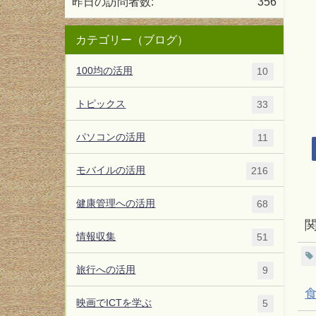
昨日の訪問者数:
356
カテゴリー（ブログ）
100均の活用
10
トピックス
33
パソコンの活用
11
モバイルの活用
216
健康管理への活用
68
情報収集
51
旅行への活用
9
映画でICTを学ぶ
5