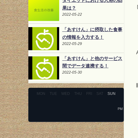
ダイエットにおける入浴の効
果は？
2022-05-22
「あすけん」に摂取した食事
の情報を入力する！
2022-05-29
「あすけん」と他のサービス
間でデータ連携する！
2022-05-30
MON
TUE
WED
THU
FRI
SAT
SUN
PM