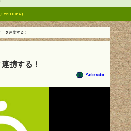
t
ouTube）
データ連携する！
タ連携する！
Webmaster