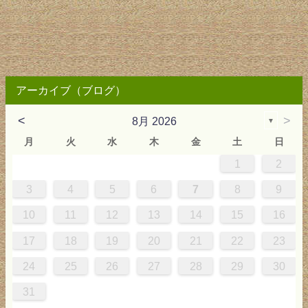
アーカイブ（ブログ）
<
>
8月 2026
▼
月
火
水
木
金
土
日
1
2
0
4
0
2
0
3
2
4
0
2
0
3
4
4
0
3
0
2
2
0
2
0
2
0
3
4
1
1
1
1
1
3
4
5
6
7
8
9
7
8
1
7
9
5
7
0
6
9
8
1
7
9
5
7
0
6
8
1
1
7
0
5
8
7
9
5
6
9
5
7
6
9
7
6
9
5
7
0
8
1
10
11
12
13
14
15
16
4
5
8
4
6
2
4
7
3
6
5
8
4
6
2
4
7
3
5
8
8
4
7
2
5
4
6
2
3
6
2
4
3
6
4
3
6
2
4
7
5
8
17
18
19
20
21
22
23
1
1
9
0
1
9
0
1
9
1
9
9
0
1
0
9
24
25
26
27
28
29
30
31