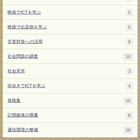
映画でICTを学ぶ
5
映画で伝染病を学ぶ
5
災害対策への活用
9
社会問題の調査
10
社会見学
3
街歩きでICTを学ぶ
4
規格集
16
記憶媒体の廃棄
8
通信環境の整備
16