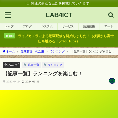
ICT関連の身近な話題を掲載していきます！
LAB4ICT
トップ
ブログ
システム
サービス
応用技術
アート
ライブカメラによる動画配信を開始しました！（横浜から富士
Topics
山を眺める！／YouTube）
ホーム
健康管理への活用
ランニング
【記事一覧】ランニングを楽し
む！
ランニング
記事一覧
ランニング
【記事一覧】ランニングを楽しむ！
2022-04-24
2024-01-31