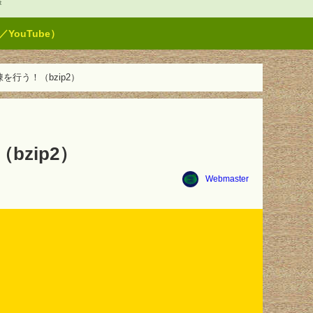
t
ouTube）
を行う！（bzip2）
bzip2）
Webmaster