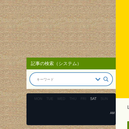
記事の検索（システム）
MON
TUE
WED
THU
FRI
SAT
SUN
AM