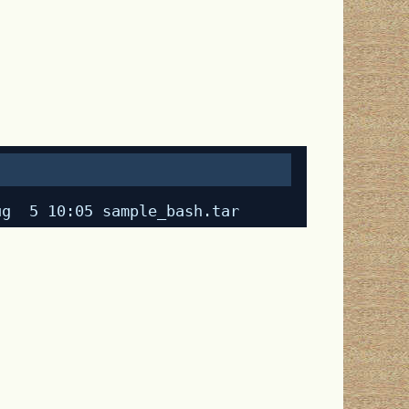
ug  5 10:05 sample_bash.tar