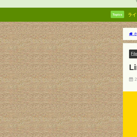
ライ
Topics
ホ
Fil
L
2