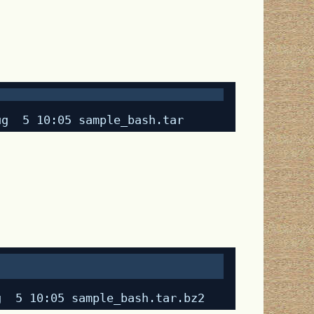
ug  5 10:05 sample_bash.tar
g  5 10:05 sample_bash.tar.bz2