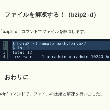
ファイルを解凍する！（bzip2 -d）
「bzip2 -d」コマンドでファイルを解凍します。
1
$ bzip2 -d sample_bash.tar.bz2 
2
$ ls -l
3
total 12
4
-rw-rw-r--. 1 usradmin usradmin 10240 A
おわりに
bzip2コマンドで、ファイルの圧縮と解凍を行いました。