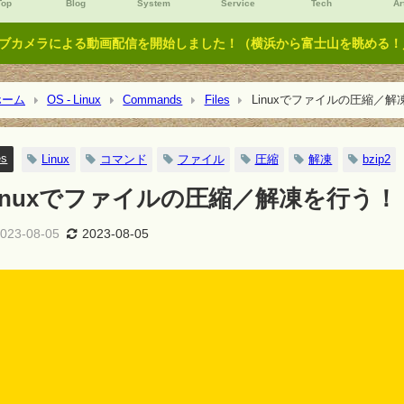
Top
Blog
System
Service
Tech
Ar
ブカメラによる動画配信を開始しました！（横浜から富士山を眺める！／Y
ーム
OS - Linux
Commands
Files
Linuxでファイルの圧縮／解凍
es
Linux
コマンド
ファイル
圧縮
解凍
bzip2
inuxでファイルの圧縮／解凍を行う！（
023-08-05
2023-08-05