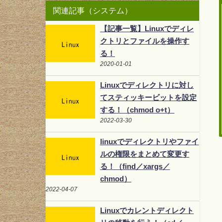
関連記事（システム）
【記事一覧】Linuxでディレ
クトリとファイルを操作す
る！
2020-01-01
Linuxでディレクトリに対し
てスティッキービットを設定
する！（chmod o+t）
2022-03-30
linuxでディレクトリやファイ
ルの権限をまとめて変更す
る！（find／xargs／
chmod）
2022-04-07
Linuxでカレントディレクト