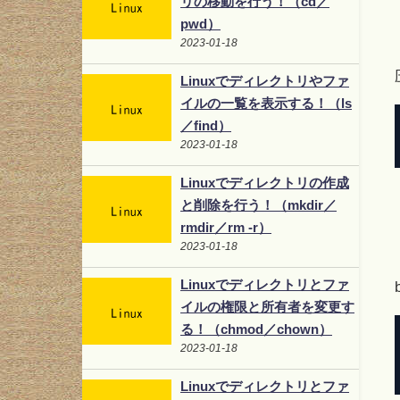
リの移動を行う！（cd／
pwd）
2023-01-18
Linuxでディレクトリやファ
イルの一覧を表示する！（ls
／find）
2023-01-18
Linuxでディレクトリの作成
と削除を行う！（mkdir／
rmdir／rm -r）
2023-01-18
Linuxでディレクトリとファ
イルの権限と所有者を変更す
る！（chmod／chown）
2023-01-18
Linuxでディレクトリとファ