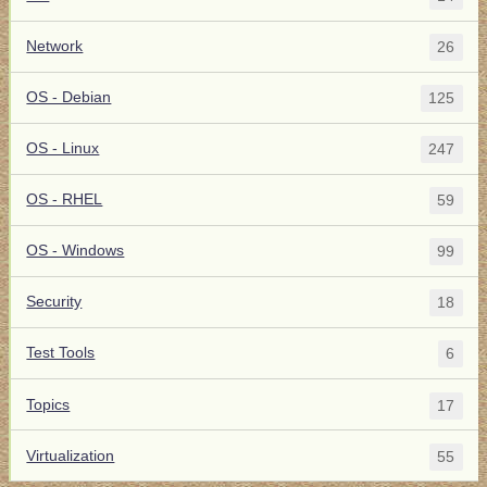
Network
26
OS - Debian
125
OS - Linux
247
OS - RHEL
59
OS - Windows
99
Security
18
Test Tools
6
Topics
17
Virtualization
55