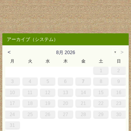
アーカイブ（システム）
<
>
8月 2026
▼
月
火
水
木
金
土
日
1
2
2
3
4
4
0
0
3
4
2
2
3
0
3
2
0
3
4
4
0
3
0
2
2
0
3
2
0
2
4
0
1
1
1
1
1
3
4
5
6
7
8
9
9
5
6
0
5
8
1
8
1
7
5
7
0
6
8
1
6
9
9
5
8
0
6
5
7
0
6
9
7
0
6
8
1
1
7
0
5
7
9
5
6
9
5
7
0
6
9
7
6
9
1
7
10
11
12
13
14
15
16
6
2
3
7
2
5
8
5
8
4
2
4
7
3
5
8
3
6
6
2
5
7
3
2
4
7
3
6
4
7
3
5
8
8
4
7
2
4
6
2
3
6
2
4
7
3
6
4
3
6
8
4
17
18
19
20
21
22
23
9
0
9
1
9
0
0
9
0
9
0
1
0
1
9
1
9
9
0
1
0
1
24
25
26
27
28
29
30
31