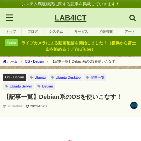
システム環境構築に関する記事を掲載していきます！
LAB4ICT
トップ
ブログ
システム
サービス
応用技術
アート
ライブカメラによる動画配信を開始しました！（横浜から富士
Topics
山を眺める！／YouTube）
ホーム
OS - Debian
【記事一覧】Debian系のOSを使いこなす！
OS - Debian
Ubuntu
Ubuntu Desktop
記事一覧
Ubuntu Server
Debian
【記事一覧】Debian系のOSを使いこなす！
2018-08-10
2023-10-01