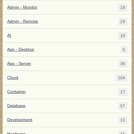
Admin - Monitor
18
Admin - Remote
29
AI
18
App - Desktop
5
App - Server
38
Cloud
104
Container
17
Database
57
Development
13
Hardware