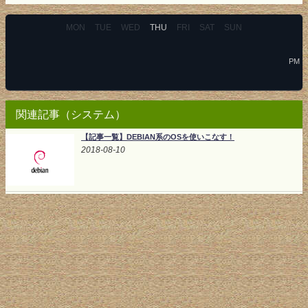
MON
TUE
WED
THU
FRI
SAT
SUN
PM
関連記事（システム）
【記事一覧】DEBIAN系のOSを使いこなす！
2018-08-10