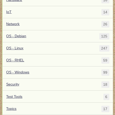
16
IoT
14
Network
26
OS - Debian
125
OS - Linux
247
OS - RHEL
59
OS - Windows
99
Security
18
Test Tools
6
Topics
17