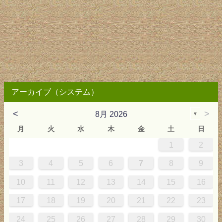
アーカイブ（システム）
<
>
8月 2026
▼
月
火
水
木
金
土
日
1
2
2
3
4
4
0
0
3
4
2
2
3
0
3
2
0
3
4
4
0
3
0
2
2
0
3
2
0
2
4
0
1
1
1
1
1
3
4
5
6
7
8
9
9
5
6
0
5
8
1
8
1
7
5
7
0
6
8
1
6
9
9
5
8
0
6
5
7
0
6
9
7
0
6
8
1
1
7
0
5
7
9
5
6
9
5
7
0
6
9
7
6
9
1
7
10
11
12
13
14
15
16
6
2
3
7
2
5
8
5
8
4
2
4
7
3
5
8
3
6
6
2
5
7
3
2
4
7
3
6
4
7
3
5
8
8
4
7
2
4
6
2
3
6
2
4
7
3
6
4
3
6
8
4
17
18
19
20
21
22
23
9
0
9
1
9
0
0
9
0
9
0
1
0
1
9
1
9
9
0
1
0
1
24
25
26
27
28
29
30