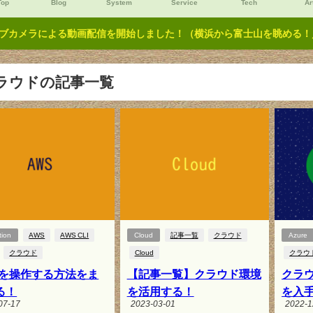
Top
Blog
System
Service
Tech
Ar
ブカメラによる動画配信を開始しました！（横浜から富士山を眺める！／Y
ラウドの記事一覧
tion
AWS
AWS CLI
Cloud
記事一覧
クラウド
Azure
クラウド
Cloud
クラウ
Sを操作する方法をま
【記事一覧】クラウド環境
クラ
る！
を活用する！
を入手
07-17
2023-03-01
2022-1