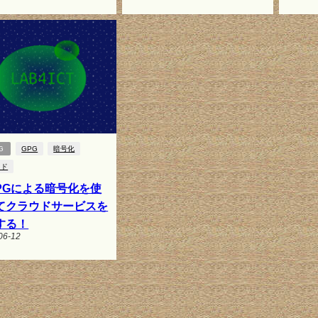
G
GPG
暗号化
ウド
uPGによる暗号化を使
てクラウドサービスを
する！
06-12