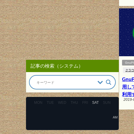
GnuP
記事の検索（システム）
クラ
Gn
用し
利用
2019-
MON
TUE
WED
THU
FRI
SAT
SUN
AM