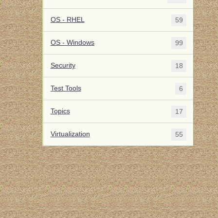
OS - RHEL
59
OS - Windows
99
Security
18
Test Tools
6
Topics
17
Virtualization
55