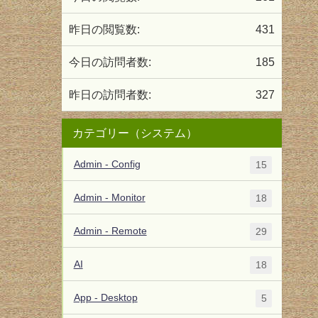
昨日の閲覧数:
431
今日の訪問者数:
185
昨日の訪問者数:
327
カテゴリー（システム）
Admin - Config
15
Admin - Monitor
18
Admin - Remote
29
AI
18
App - Desktop
5