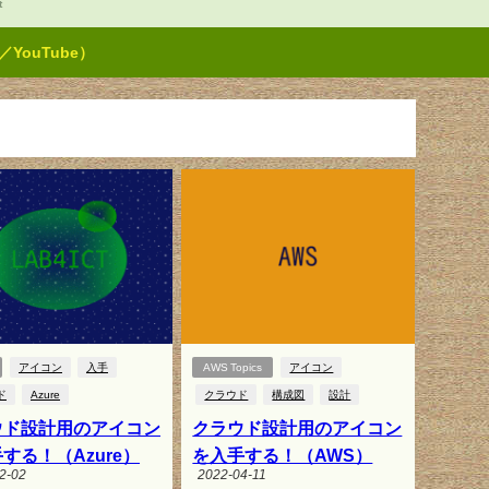
t
ouTube）
アイコン
入手
AWS Topics
アイコン
ド
Azure
クラウド
構成図
設計
ウド設計用のアイコン
クラウド設計用のアイコン
する！（Azure）
を入手する！（AWS）
2-02
2022-04-11