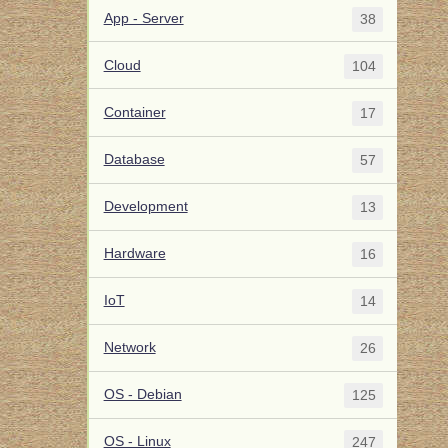
App - Server
38
Cloud
104
Container
17
Database
57
Development
13
Hardware
16
IoT
14
Network
26
OS - Debian
125
OS - Linux
247