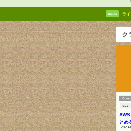
ライ
Topics
ク
Opera
EC2
AW
とめ
2023-