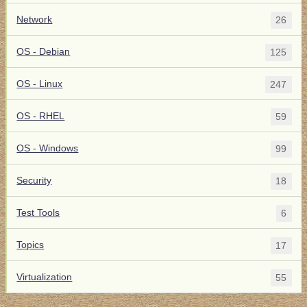
Network
26
OS - Debian
125
OS - Linux
247
OS - RHEL
59
OS - Windows
99
Security
18
Test Tools
6
Topics
17
Virtualization
55