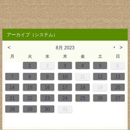
アーカイブ（システム）
<
>
8月 2023
▼
月
火
水
木
金
土
日
1
2
3
4
5
6
2
3
4
4
0
0
4
2
2
3
0
3
2
0
3
4
4
0
3
0
2
2
0
3
2
0
2
4
0
1
1
1
1
1
7
8
9
10
11
12
13
9
5
6
0
5
8
1
8
1
7
5
7
6
8
1
6
9
9
5
8
0
6
5
7
0
6
9
7
0
6
8
1
1
7
0
5
7
9
5
6
9
5
7
0
6
9
7
6
9
1
7
14
15
16
17
18
19
20
6
2
3
7
2
5
8
5
8
4
2
4
3
5
8
3
6
6
2
5
7
3
2
4
7
3
6
4
7
3
5
8
8
4
7
2
4
6
2
3
6
2
4
7
3
6
4
3
6
8
4
21
22
23
24
25
26
27
9
0
9
1
9
0
0
9
0
9
0
1
0
1
9
1
9
9
0
1
0
1
28
29
30
31