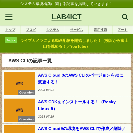
システム環境構築に関する記事を掲載していきます！
LAB4ICT
トップ
ブログ
システム
サービス
応用技術
アート
ライブカメラによる動画配信を開始しました！（横浜から富士
Topics
山を眺める！／YouTube）
AWS CLIの記事一覧
AWS Cloud 9のAWS CLIのバージョンをv2に
変更する！
2023-08-01
Operation
AWS CDKをインストールする！（Rocky
Linux 9）
2023-07-29
Operation
AWS Cloud9の環境をAWS CLIで作成／削除／