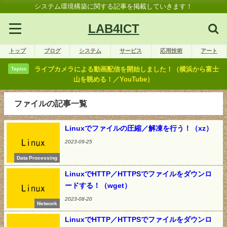
システム環境構築に関する記事を掲載していきます！
LAB4ICT
トップ
ブログ
システム
サービス
応用技術
アート
ライブカメラによる動画配信を開始しました！（横浜から富士
Topics
山を眺める！／YouTube）
ファイルの記事一覧
Linuxでファイルの圧縮／解凍を行う！（xz）
2023-09-25
Data Processing
LinuxでHTTP／HTTPSでファイルをダウンロ
ードする！（wget）
2023-08-20
Network
LinuxでHTTP／HTTPSでファイルをダウンロ