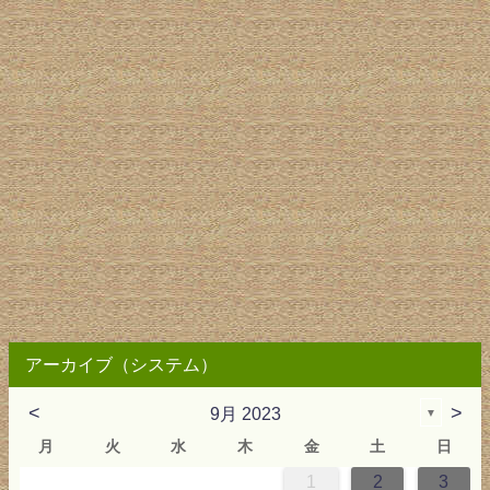
アーカイブ（システム）
<
>
9月 2023
▼
月
火
水
木
金
土
日
1
2
3