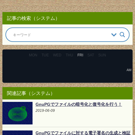
記事の検索（システム）
MON
TUE
WED
THU
FRI
SAT
SUN
AM
関連記事（システム）
GnuPGでファイルの暗号化と復号化を行う！
2019-06-09
GnuPGでファイルに対する電子署名の生成と検証