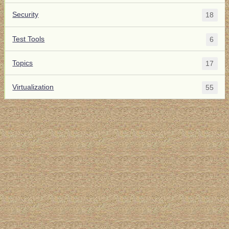
Security
18
Test Tools
6
Topics
17
Virtualization
55