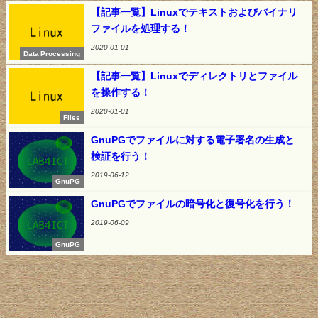
【記事一覧】Linuxでテキストおよびバイナリ
ファイルを処理する！
2020-01-01
Data Processing
【記事一覧】Linuxでディレクトリとファイル
を操作する！
2020-01-01
Files
GnuPGでファイルに対する電子署名の生成と
検証を行う！
2019-06-12
GnuPG
GnuPGでファイルの暗号化と復号化を行う！
2019-06-09
GnuPG