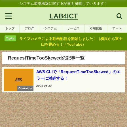
システム環境構築に関する記事を掲載していきます！
LAB4ICT
トップ
ブログ
システム
サービス
応用技術
アート
ライブカメラによる動画配信を開始しました！（横浜から富士
Topics
山を眺める！／YouTube）
RequestTimeTooSkewedの記事一覧
AWS CLIで「RequestTimeTooSkewed」のエ
ラーに対処する！
2023-05-30
Operation