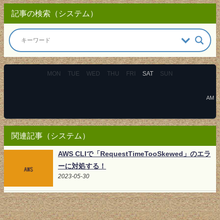
記事の検索（システム）
MON
TUE
WED
THU
FRI
SAT
SUN
AM
関連記事（システム）
AWS CLIで「RequestTimeTooSkewed」のエラ
ーに対処する！
2023-05-30