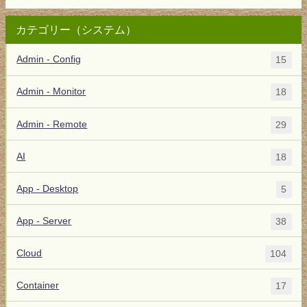
カテゴリー（システム）
Admin - Config
15
Admin - Monitor
18
Admin - Remote
29
AI
18
App - Desktop
5
App - Server
38
Cloud
104
Container
17