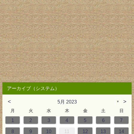
アーカイブ（システム）
<
>
5月 2023
▼
月
火
水
木
金
土
日
1
2
3
4
5
6
7
2
3
4
4
0
0
3
2
2
3
0
3
2
0
3
4
4
0
3
0
2
2
0
3
2
0
2
4
0
1
1
1
1
1
8
9
10
11
12
13
14