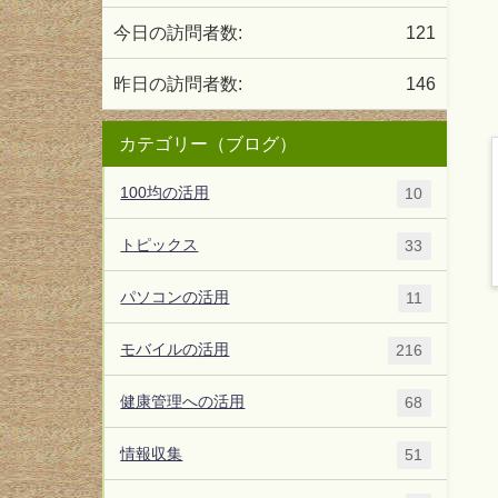
今日の訪問者数:
121
昨日の訪問者数:
146
カテゴリー（ブログ）
100均の活用
10
トピックス
33
パソコンの活用
11
モバイルの活用
216
健康管理への活用
68
情報収集
51