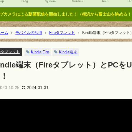
Top
Blog
System
Service
Tech
Ar
ブカメラによる動画配信を開始しました！（横浜から富士山を眺める！／Y
ーム
モバイルの活用
Fireタブレット
Kindle端末（Fireタブ
reタブレット
Kindle Fire
Kindle端末
indle端末（Fireタブレット）とP
る！
020-10-25
2024-01-31