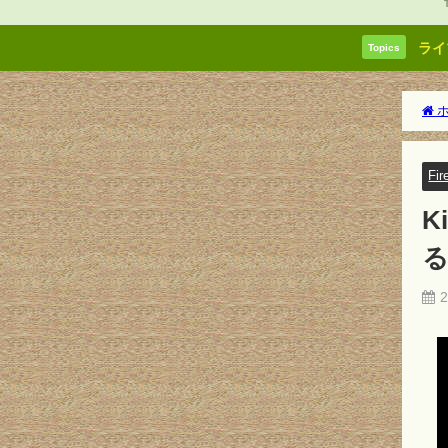
ライ
Topics
ホ
Fi
K
2