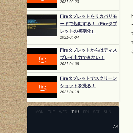
2021-02-23
Fireタブレットをリカバリモ
ードで起動する！（Fireタブ
レットの初期化）
2021-04-04
Fireタブレットからはディス
プレイ出力できない！
2021-04-08
Fireタブレットでスクリーン
ショットを撮る！
2021-04-18
MON
TUE
WED
THU
FRI
SAT
SUN
AM