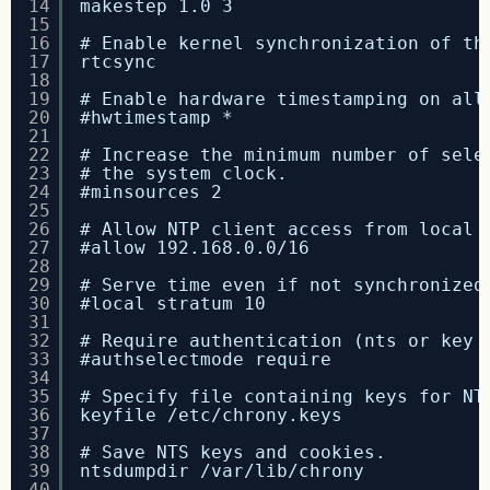
14
makestep 1.0 3
15
16
# Enable kernel synchronization of th
17
rtcsync
18
19
# Enable hardware timestamping on all
20
#hwtimestamp *
21
22
# Increase the minimum number of sele
23
# the system clock.
24
#minsources 2
25
26
# Allow NTP client access from local 
27
#allow 192.168.0.0/16
28
29
# Serve time even if not synchronized
30
#local stratum 10
31
32
# Require authentication (nts or key 
33
#authselectmode require
34
35
# Specify file containing keys for NT
36
keyfile /etc/chrony.keys
37
38
# Save NTS keys and cookies.
39
ntsdumpdir /var/lib/chrony
40