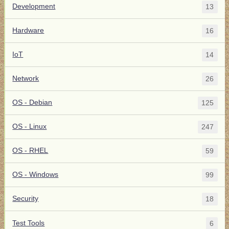
Development
13
Hardware
16
IoT
14
Network
26
OS - Debian
125
OS - Linux
247
OS - RHEL
59
OS - Windows
99
Security
18
Test Tools
6