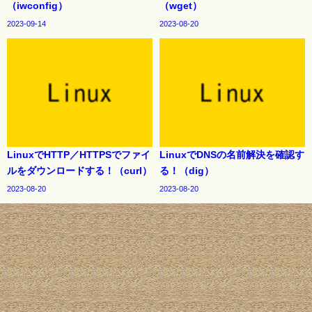
（iwconfig）
（wget）
2023-09-14
2023-08-20
LinuxでHTTP／HTTPSでファイ
LinuxでDNSの名前解決を確認す
ルをダウンロードする！（curl）
る！（dig）
2023-08-20
2023-08-20