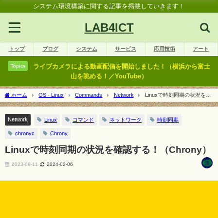
システム環境構築に関する記事を掲載していきます！
LAB4ICT
トップ
ブログ
システム
サービス
応用技術
アート
ライブカメラによる動画配信を開始しました！（横浜から富士
Topics
山を眺める！／YouTube）
ホーム
OS - Linux
Commands
Network
Linuxで時刻同期の状況を確
認する！（Chrony）
Network
Linux
コマンド
ネットワーク
時刻同期
chronyc
Chrony
Linuxで時刻同期の状況を確認する！（Chrony）
2023-09-11
2024-02-06