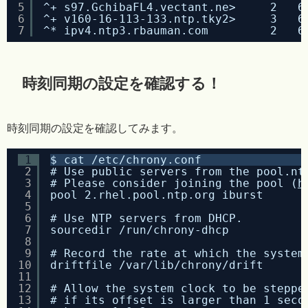
5
^+ s97.GchibaFL4.vectant.ne>     2   6
6
^+ v160-16-113-133.ntp.tky2>     3   6
7
^* ipv4.ntp3.rbauman.com         2   6
時刻同期の設定を確認する！
時刻同期の設定を確認してみます。
1
$ cat /etc/chrony.conf
2
# Use public servers from the pool.nt
3
# Please consider joining the pool (
h
4
pool 2.rhel.pool.ntp.org iburst
5
6
# Use NTP servers from DHCP.
7
sourcedir /run/chrony-dhcp
8
9
# Record the rate at which the system
10
driftfile /var/lib/chrony/drift
11
12
# Allow the system clock to be steppe
13
# if its offset is larger than 1 seco