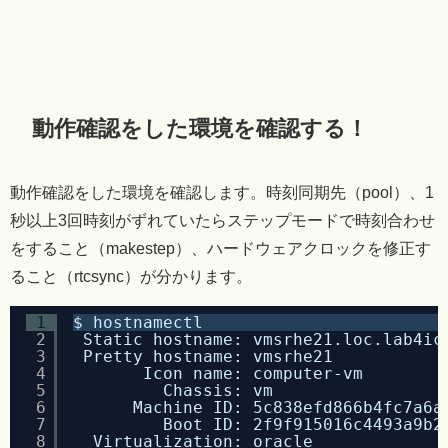
動作確認をした環境を確認する！
動作確認をした環境を確認します。時刻同期先（pool）、1
秒以上3回時刻がずれていたらステップモードで時刻合わせ
をすること（makestep）、ハードウェアクロックを修正す
ること（rtcsync）が分かります。
1
$ hostnamectl
2
Static hostname: vmsrhe21.loc.lab4ic
3
Pretty hostname: vmsrhe21
4
Icon name: computer-vm
5
Chassis: vm
6
Machine ID: 5c838efd866b4fc7a6a
7
Boot ID: 2f9f915016c4493a9b2
8
Virtualization: oracle