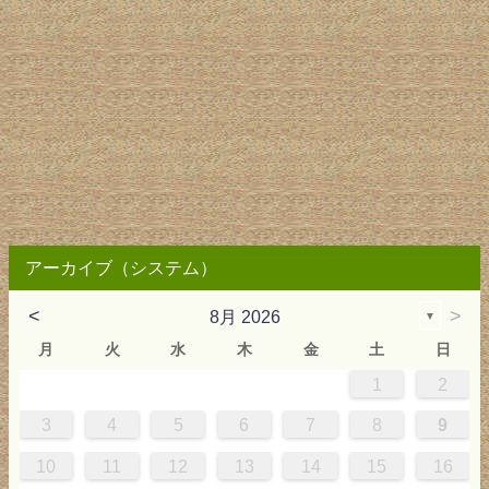
アーカイブ（システム）
<
>
8月 2026
▼
月
火
水
木
金
土
日
1
2
2
3
4
4
0
0
3
4
2
2
3
0
3
2
0
3
4
4
0
3
0
2
2
0
3
2
0
2
4
0
1
1
1
1
1
3
4
5
6
7
8
9
9
5
6
0
5
8
1
8
1
7
5
7
0
6
8
1
6
9
9
5
8
0
6
5
7
0
6
9
7
0
6
8
1
1
7
0
5
7
9
5
6
9
5
7
0
6
9
7
6
9
1
7
10
11
12
13
14
15
16