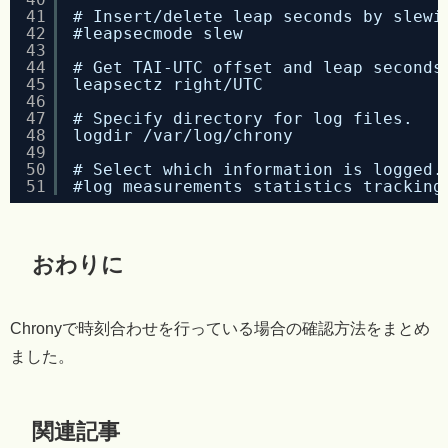
41
# Insert/delete leap seconds by slewi
42
#leapsecmode slew
43
44
# Get TAI-UTC offset and leap seconds
45
leapsectz right/UTC
46
47
# Specify directory for log files.
48
logdir /var/log/chrony
49
50
# Select which information is logged.
51
#log measurements statistics tracking
おわりに
Chronyで時刻合わせを行っている場合の確認方法をまとめ
ました。
関連記事